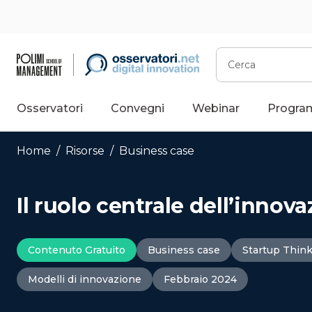
Vai
al
contenuto
Cerca
Osservatori
Convegni
Webinar
Progra
Home
/
Risorse
/
Business case
Il ruolo centrale dell’innov
Contenuto Gratuito
Business case
Startup Thin
Modelli di innovazione
Febbraio 2024