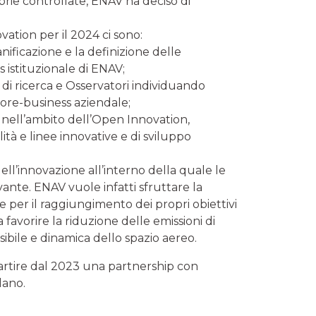
oprie controllate, ENAV ha deciso di
vation per il 2024 ci sono:
nificazione e la definizione delle
ss istituzionale di ENAV;
i di ricerca e Osservatori individuando
 core-business aziendale;
 nell’ambito dell’Open Innovation,
tà e linee innovative e di sviluppo
ll’innovazione all’interno della quale le
vante. ENAV vuole infatti sfruttare la
e per il raggiungimento dei propri obiettivi
a favorire la riduzione delle emissioni di
ibile e dinamica dello spazio aereo.
 partire dal 2023 una partnership con
lano.