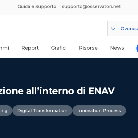
Guida e Supporto
supporto@osservatori.net
Ovunq
mmi
Report
Grafici
Risorse
News
azione all’interno di ENAV
king
Digital Transformation
Innovation Process