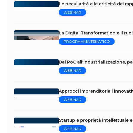
Le peculiarità e le criticità dei r
WEBINAR
La Digital Transformation e il ruo
PROGRAMMA TEMATICO
Dal PoC all'industrializzazione, p
WEBINAR
Approcci imprenditoriali innovati
WEBINAR
Startup e proprietà intellettuale 
WEBINAR