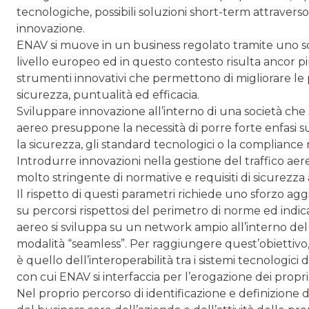
tecnologiche, possibili soluzioni short-term attravers
innovazione.
ENAV si muove in un business regolato tramite uno 
livello europeo ed in questo contesto risulta ancor p
strumenti innovativi che permettono di migliorare le p
sicurezza, puntualità ed efficacia.
Sviluppare innovazione all’interno di una società che 
aereo presuppone la necessità di porre forte enfasi su 
la sicurezza, gli standard tecnologici o la compliance
Introdurre innovazioni nella gestione del traffico aer
molto stringente di normative e requisiti di sicurezza
Il rispetto di questi parametri richiede uno sforzo agg
su percorsi rispettosi del perimetro di norme ed indicat
aereo si sviluppa su un network ampio all’interno del q
modalità “seamless”. Per raggiungere quest’obiettivo,
è quello dell’interoperabilità tra i sistemi tecnologic
con cui ENAV si interfaccia per l’erogazione dei propri 
Nel proprio percorso di identificazione e definizione 