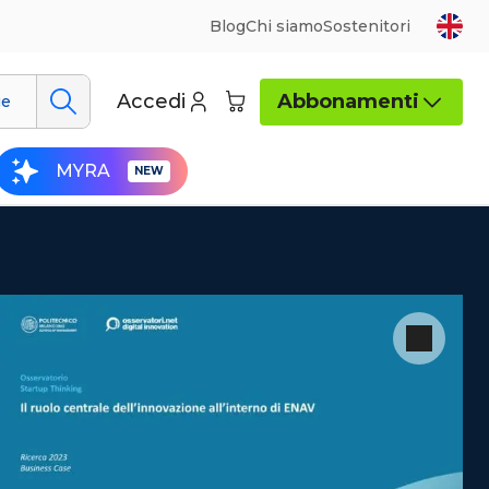
Blog
Chi siamo
Sostenitori
Accedi
Abbonamenti
ue
MYRA