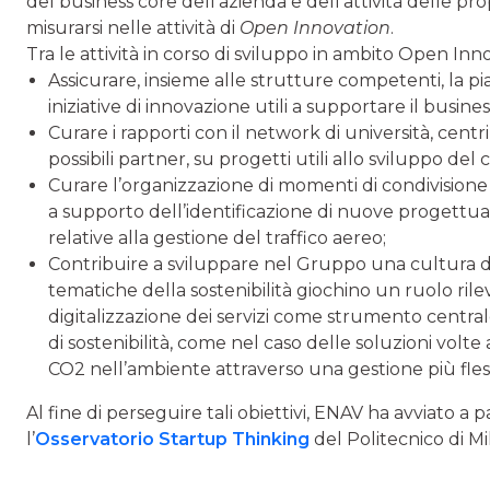
del business core dell’azienda e dell’attività delle pr
misurarsi nelle attività di
Open Innovation
.
Tra le attività in corso di sviluppo in ambito Open Inno
Assicurare, insieme alle strutture competenti, la pia
iniziative di innovazione utili a supportare il busine
Curare i rapporti con il network di università, centr
possibili partner, su progetti utili allo sviluppo del
Curare l’organizzazione di momenti di condivisione
a supporto dell’identificazione di nuove progettuali
relative alla gestione del traffico aereo;
Contribuire a sviluppare nel Gruppo una cultura de
tematiche della sostenibilità giochino un ruolo rile
digitalizzazione dei servizi come strumento central
di sostenibilità, come nel caso delle soluzioni volte 
CO2 nell’ambiente attraverso una gestione più fless
Al fine di perseguire tali obiettivi, ENAV ha avviato a
l’
Osservatorio Startup Thinking
del Politecnico di Mi