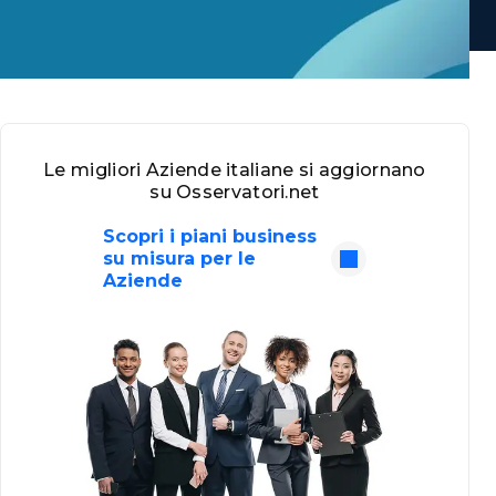
Le migliori Aziende italiane si aggiornano
su Osservatori.net
Scopri i piani business
su misura per le
Aziende