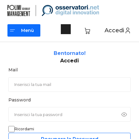
Vai
al
contenuto
Accedi
Menù
Menù
Bentornato!
Accedi
Mail
Password
Ricordami