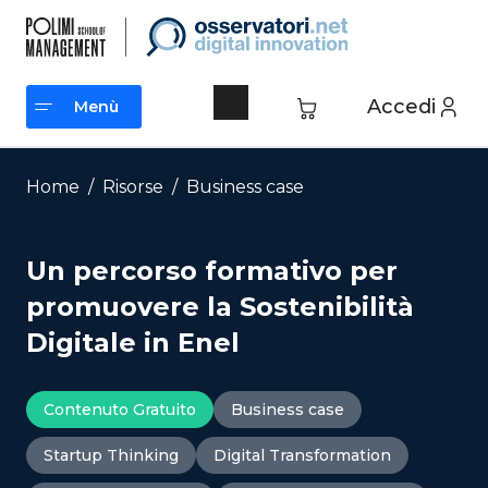
Vai
al
contenuto
Accedi
Menù
Menù
Home
/
Risorse
/
Business case
Un percorso formativo per
promuovere la Sostenibilità
Digitale in Enel
Contenuto Gratuito
Business case
Startup Thinking
Digital Transformation