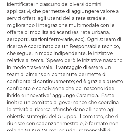
identificate in ciascuno dei diversi domini
applicativi, che permette di aggiungere valore ai
servizi offerti agli utenti della rete stradale,
migliorando l’integrazione multimodale con le
offerte di mobilità adia­centi (es. rete urbana,
aeroporti, stazioni ferroviarie, ecc). Ogni stream di
ricerca è coordinato da un Responsabile tec­nico,
che segue, in modo indipendente, le iniziative
relative al tema. “Spesso però le iniziative nascono
in modo trasver­sale. Il vantaggio di essere un
team di dimensioni contenu­te permette di
confrontarci continuamente; ed è grazie a questo
confronto e condivisione che poi nascono idee
ibride e innovative” aggiunge Carambia. Esiste
inoltre un comitato di governance che coordina
le attività di ricerca, affinché siano allineate agli
obiettivi stra­tegici del Gruppo. Il comitato, che si
riunisce con cadenza trimestrale, è formato non
solo da MOVYON, ma include i responsabili di