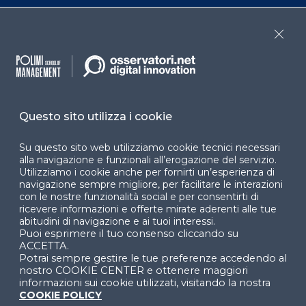
Webinar
Cookie policy
Programmi
Sitemap
Close
Dichiarazione di
accessibilità
Cookie Center
Questo sito utilizza i cookie
Su questo sito web utilizziamo cookie tecnici necessari
alla navigazione e funzionali all’erogazione del servizio.
Utilizziamo i cookie anche per fornirti un’esperienza di
Facebook
LinkedIn
Instag
navigazione sempre migliore, per facilitare le interazioni
con le nostre funzionalità social e per consentirti di
ricevere informazioni e offerte mirate aderenti alle tue
abitudini di navigazione e ai tuoi interessi.
Puoi esprimere il tuo consenso cliccando su
YouTube
X
ACCETTA.
Potrai sempre gestire le tue preferenze accedendo al
nostro COOKIE CENTER e ottenere maggiori
informazioni sui cookie utilizzati, visitando la nostra
COOKIE POLICY