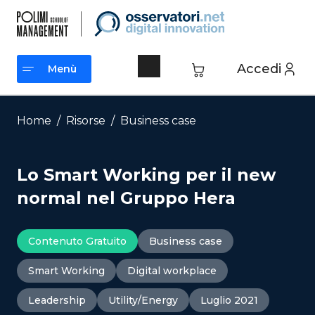
Vai
al
contenuto
Accedi
Menù
Menù
Home
/
Risorse
/
Business case
Lo Smart Working per il new
normal nel Gruppo Hera
Contenuto Gratuito
Business case
Smart Working
Digital workplace
Leadership
Utility/Energy
Luglio 2021