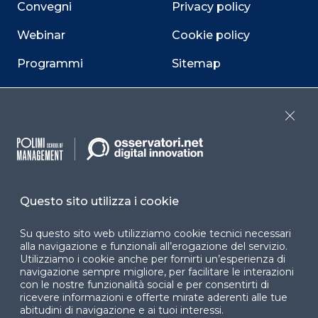
Convegni
Privacy policy
Webinar
Cookie policy
Programmi
Sitemap
Dichiarazione di
accessibilità
Close
Cookie Center
Questo sito utilizza i cookie
Facebook
LinkedIn
Instag
Su questo sito web utilizziamo cookie tecnici necessari
alla navigazione e funzionali all’erogazione del servizio.
Utilizziamo i cookie anche per fornirti un’esperienza di
YouTube
X
navigazione sempre migliore, per facilitare le interazioni
con le nostre funzionalità social e per consentirti di
ricevere informazioni e offerte mirate aderenti alle tue
abitudini di navigazione e ai tuoi interessi.