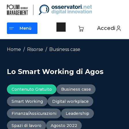
Vai
al
contenuto
Accedi
Menù
Menù
Home
/
Risorse
/
Business case
Lo Smart Working di Agos
Contenuto Gratuito
Business case
Smart Working
Digital workplace
Finanza/Assicurazioni
Leadership
Spazi di lavoro
Agosto 2022