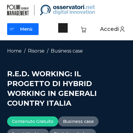
Vai
al
contenuto
Accedi
Menù
Menù
Home
/
Risorse
/
Business case
R.E.D. WORKING: IL
PROGETTO DI HYBRID
WORKING IN GENERALI
COUNTRY ITALIA
Contenuto Gratuito
Business case