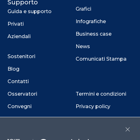
Supporto
Grafici
Guida e supporto
Infografiche
Privati
Business case
Aziendali
News
Sostenitori
Comunicati Stampa
Blog
Contatti
Osservatori
Termini e condizioni
Convegni
Privacy policy
Webinar
Cookie policy
Programmi
Sitemap
Close