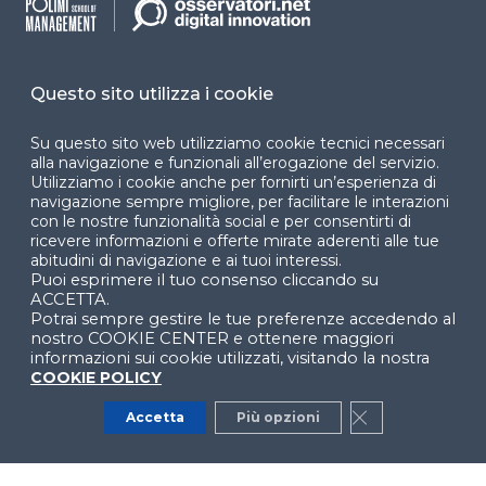
Dichiarazione di
accessibilità
Cookie Center
Questo sito utilizza i cookie
Su questo sito web utilizziamo cookie tecnici necessari
alla navigazione e funzionali all’erogazione del servizio.
Utilizziamo i cookie anche per fornirti un’esperienza di
Facebook
LinkedIn
Instag
navigazione sempre migliore, per facilitare le interazioni
con le nostre funzionalità social e per consentirti di
ricevere informazioni e offerte mirate aderenti alle tue
abitudini di navigazione e ai tuoi interessi.
Puoi esprimere il tuo consenso cliccando su
YouTube
X
ACCETTA.
Potrai sempre gestire le tue preferenze accedendo al
nostro COOKIE CENTER e ottenere maggiori
informazioni sui cookie utilizzati, visitando la nostra
COOKIE POLICY
Accetta
Più opzioni
Close GDPR Co
© 2024 Copyright © Politecnico di Milano Dipartimento
di Ingegneria Gestionale