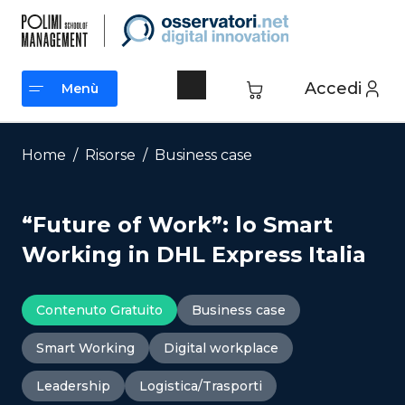
Vai
al
contenuto
Accedi
Menù
Menù
Home
/
Risorse
/
Business case
“Future of Work”: lo Smart
Working in DHL Express Italia
Contenuto Gratuito
Business case
Smart Working
Digital workplace
Leadership
Logistica/Trasporti