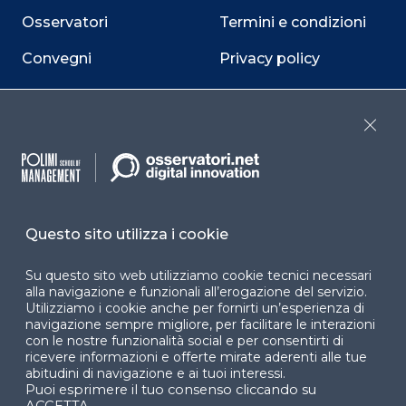
Osservatori
Termini e condizioni
Convegni
Privacy policy
Webinar
Cookie policy
Programmi
Sitemap
Close
Dichiarazione di
accessibilità
Cookie Center
Questo sito utilizza i cookie
Su questo sito web utilizziamo cookie tecnici necessari
alla navigazione e funzionali all’erogazione del servizio.
Utilizziamo i cookie anche per fornirti un’esperienza di
Facebook
LinkedIn
Instag
navigazione sempre migliore, per facilitare le interazioni
con le nostre funzionalità social e per consentirti di
ricevere informazioni e offerte mirate aderenti alle tue
abitudini di navigazione e ai tuoi interessi.
Puoi esprimere il tuo consenso cliccando su
YouTube
X