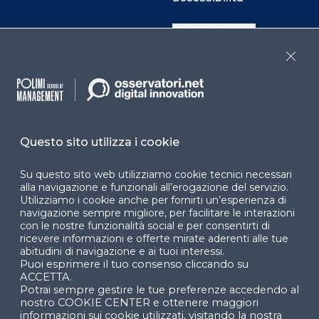
Cookie Center
Close
Facebook
LinkedIn
Instag
Questo sito utilizza i cookie
YouTube
X
Su questo sito web utilizziamo cookie tecnici necessari
alla navigazione e funzionali all’erogazione del servizio.
Utilizziamo i cookie anche per fornirti un’esperienza di
navigazione sempre migliore, per facilitare le interazioni
con le nostre funzionalità social e per consentirti di
ricevere informazioni e offerte mirate aderenti alle tue
abitudini di navigazione e ai tuoi interessi.
Puoi esprimere il tuo consenso cliccando su
© 2024 Copyright © Politecnico di Milano Dipartimento
ACCETTA.
di Ingegneria Gestionale
Potrai sempre gestire le tue preferenze accedendo al
nostro COOKIE CENTER e ottenere maggiori
informazioni sui cookie utilizzati, visitando la nostra