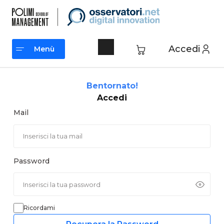
Vai
al
contenuto
Accedi
Menù
Menù
Bentornato!
Accedi
Mail
Password
Ricordami