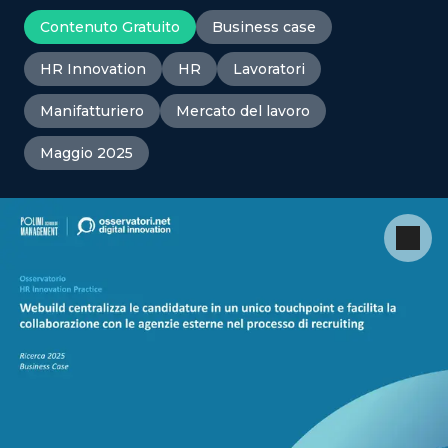
Contenuto Gratuito
Business case
HR Innovation
HR
Lavoratori
Manifatturiero
Mercato del lavoro
Maggio 2025