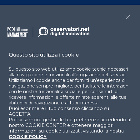
Convegni
Privacy policy
Close
Webinar
Cookie policy
Programmi
Sitemap
Dichiarazione di
accessibilità
Questo sito utilizza i cookie
Cookie Center
Su questo sito web utilizziamo cookie tecnici necessari
alla navigazione e funzionali all’erogazione del servizio.
Utilizziamo i cookie anche per fornirti un’esperienza di
navigazione sempre migliore, per facilitare le interazioni
con le nostre funzionalità social e per consentirti di
ricevere informazioni e offerte mirate aderenti alle tue
Facebook
LinkedIn
Instag
abitudini di navigazione e ai tuoi interessi.
Puoi esprimere il tuo consenso cliccando su
ACCETTA.
Potrai sempre gestire le tue preferenze accedendo al
YouTube
X
nostro COOKIE CENTER e ottenere maggiori
informazioni sui cookie utilizzati, visitando la nostra
COOKIE POLICY