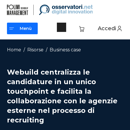
Vai
al
contenuto
Accedi
Menù
Menù
Home
/
Risorse
/
Business case
Webuild centralizza le
candidature in un unico
touchpoint e facilita la
collaborazione con le agenzie
esterne nel processo di
recruiting