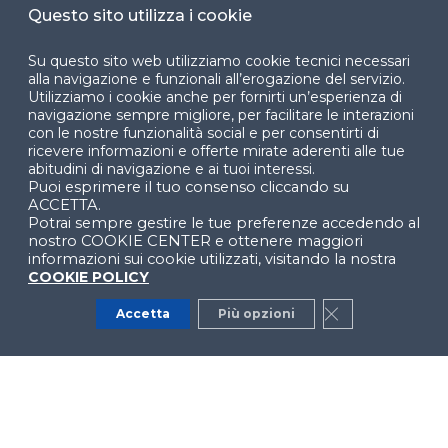
Questo sito utilizza i cookie
Cookie Center
Su questo sito web utilizziamo cookie tecnici necessari
alla navigazione e funzionali all’erogazione del servizio.
Utilizziamo i cookie anche per fornirti un’esperienza di
navigazione sempre migliore, per facilitare le interazioni
con le nostre funzionalità social e per consentirti di
Facebook
LinkedIn
Instag
ricevere informazioni e offerte mirate aderenti alle tue
abitudini di navigazione e ai tuoi interessi.
Puoi esprimere il tuo consenso cliccando su
ACCETTA.
YouTube
X
Potrai sempre gestire le tue preferenze accedendo al
nostro COOKIE CENTER e ottenere maggiori
informazioni sui cookie utilizzati, visitando la nostra
COOKIE POLICY
Accetta
Più opzioni
Close GDPR Co
© 2024 Copyright © Politecnico di Milano Dipartimento
di Ingegneria Gestionale