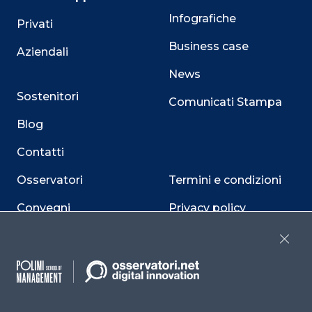
Infografiche
Privati
Business case
Aziendali
News
Sostenitori
Comunicati Stampa
Blog
Contatti
Osservatori
Termini e condizioni
Convegni
Privacy policy
Webinar
Cookie policy
Close
Programmi
Sitemap
Dichiarazione di
accessibilità