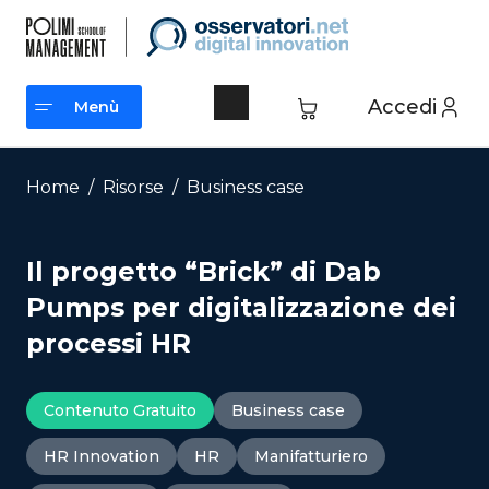
Vai
al
contenuto
Accedi
Menù
Menù
Home
/
Risorse
/
Business case
Il progetto “Brick” di Dab
Pumps per digitalizzazione dei
processi HR
Contenuto Gratuito
Business case
HR Innovation
HR
Manifatturiero