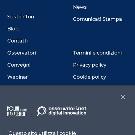
News
Sostenitori
Comunicati Stampa
Blog
Contatti
Osservatori
Termini e condizioni
Convegni
Privacy policy
Webinar
Cookie policy
Programmi
Sitemap
Close
Dichiarazione di
accessibilità
Cookie Center
Questo sito utilizza i cookie