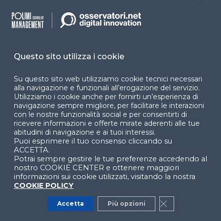
Close
Dichiarazione di
accessibilità
Cookie Center
Questo sito utilizza i cookie
Su questo sito web utilizziamo cookie tecnici necessari
Facebook
LinkedIn
Instag
alla navigazione e funzionali all’erogazione del servizio.
Utilizziamo i cookie anche per fornirti un’esperienza di
navigazione sempre migliore, per facilitare le interazioni
con le nostre funzionalità social e per consentirti di
ricevere informazioni e offerte mirate aderenti alle tue
YouTube
X
abitudini di navigazione e ai tuoi interessi.
Puoi esprimere il tuo consenso cliccando su
ACCETTA.
Potrai sempre gestire le tue preferenze accedendo al
nostro COOKIE CENTER e ottenere maggiori
informazioni sui cookie utilizzati, visitando la nostra
COOKIE POLICY
© 2024 Copyright © Politecnico di Milano Dipartimento
Accetta
Più opzioni
Close GDPR Co
di Ingegneria Gestionale