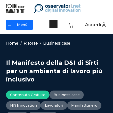
Vai
al
contenuto
Accedi
Menù
Menù
Home
/
Risorse
/
Business case
Il Manifesto della D&I di Sirti
per un ambiente di lavoro più
inclusivo
Contenuto Gratuito
Business case
HR Innovation
Lavoratori
Manifatturiero