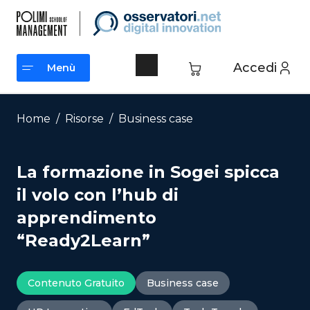
Vai
al
contenuto
Accedi
Menù
Menù
Home
/
Risorse
/
Business case
La formazione in Sogei spicca
il volo con l’hub di
apprendimento
“Ready2Learn”
Contenuto Gratuito
Business case