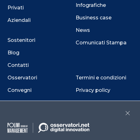
Infografiche
Privati
Business case
Aziendali
News
Sostenitori
Comunicati Stampa
Blog
Contatti
Osservatori
Termini e condizioni
Convegni
Privacy policy
Webinar
Cookie policy
Programmi
Sitemap
Close
Dichiarazione di
accessibilità