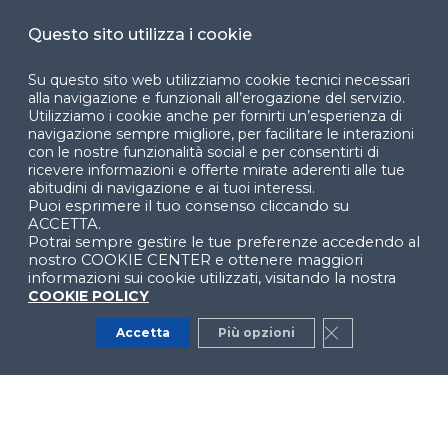
Cookie Center
Questo sito utilizza i cookie
Su questo sito web utilizziamo cookie tecnici necessari
alla navigazione e funzionali all’erogazione del servizio.
Utilizziamo i cookie anche per fornirti un’esperienza di
Facebook
LinkedIn
Instag
navigazione sempre migliore, per facilitare le interazioni
con le nostre funzionalità social e per consentirti di
ricevere informazioni e offerte mirate aderenti alle tue
abitudini di navigazione e ai tuoi interessi.
Puoi esprimere il tuo consenso cliccando su
YouTube
X
ACCETTA.
Potrai sempre gestire le tue preferenze accedendo al
nostro COOKIE CENTER e ottenere maggiori
informazioni sui cookie utilizzati, visitando la nostra
COOKIE POLICY
Accetta
Più opzioni
Close GDPR Co
© 2024 Copyright © Politecnico di Milano Dipartimento
di Ingegneria Gestionale