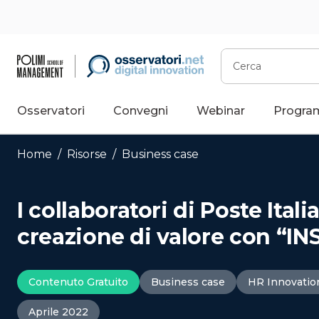
Vai
al
contenuto
Cerca
Osservatori
Convegni
Webinar
Progra
Home
/
Risorse
/
Business case
I collaboratori di Poste Ital
creazione di valore con “IN
Contenuto Gratuito
Business case
HR Innovatio
Aprile 2022