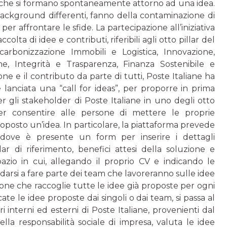
ei che si formano spontaneamente attorno ad una idea.
 background differenti, fanno della contaminazione di
 affrontare le sfide. La partecipazione all’iniziativa
ccolta di idee e contributi, riferibili agli otto pillar del
arbonizzazione Immobili e Logistica, Innovazione,
ne, Integrità e Trasparenza, Finanza Sostenibile e
ne e il contributo da parte di tutti, Poste Italiane ha
 lanciata una “call for ideas”, per proporre in prima
 gli stakeholder di Poste Italiane in uno degli otto
 per consentire alle persone di mettere le proprie
posto un’idea. In particolare, la piattaforma prevede
”, dove è presente un form per inserire i dettagli
llar di riferimento, benefici attesi della soluzione e
spazio in cui, allegando il proprio CV e indicando le
arsi a fare parte dei team che lavoreranno sulle idee
sezione che raccoglie tutte le idee già proposte per ogni
ate le idee proposte dai singoli o dai team, si passa al
interni ed esterni di Poste Italiane, provenienti dal
a responsabilità sociale di impresa, valuta le idee