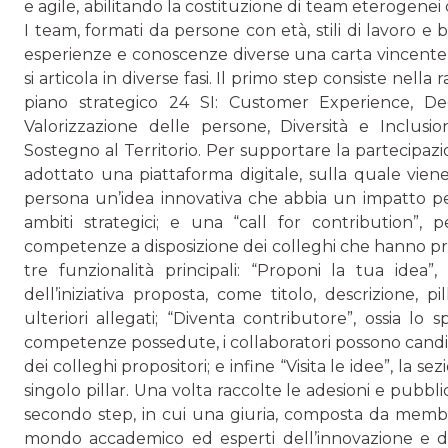
e agile, abilitando la costituzione di team eterogen
I team, formati da persone con età, stili di lavoro e
esperienze e conoscenze diverse una carta vincente per
si articola in diverse fasi. Il primo step consiste nella ra
piano strategico 24 SI: Customer Experience, Dec
Valorizzazione delle persone, Diversità e Inclusio
Sostegno al Territorio. Per supportare la partecipazio
adottato una piattaforma digitale, sulla quale viene
persona un’idea innovativa che abbia un impatto per
ambiti strategici; e una “call for contribution”,
competenze a disposizione dei colleghi che hanno pro
tre funzionalità principali: “Proponi la tua idea
dell’iniziativa proposta, come titolo, descrizione, pi
ulteriori allegati; “Diventa contributore”, ossia lo 
competenze possedute, i collaboratori possono candid
dei colleghi propositori; e infine “Visita le idee”, la 
singolo pillar. Una volta raccolte le adesioni e pubblic
secondo step, in cui una giuria, composta da membri 
mondo accademico ed esperti dell’innovazione e dell