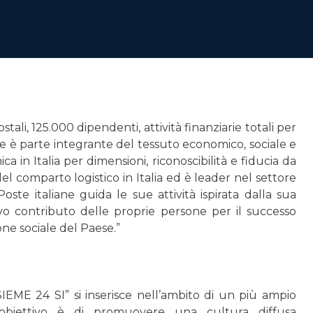
stali, 125.000 dipendenti, attività finanziarie totali per
iane è parte integrante del tessuto economico, sociale e
in Italia per dimensioni, riconoscibilità e fiducia da
el comparto logistico in Italia ed è leader nel settore
Poste italiane guida le sue attività ispirata dalla sua
ivo contributo delle proprie persone per il successo
ione sociale del Paese.”
EME 24 SI” si inserisce nell’ambito di un più ampio
L’obiettivo è di promuovere una cultura diffusa