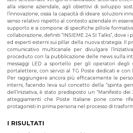
alla visione aziendale, agli obiettivi di sviluppo so
l’innovazione, ossia la capacità di ideare soluzioni inn
senso relativo rispetto al contesto aziendale in essere.
supporto e si compone di specifiche pillole formativ
collaborazione, definiti “INSIEME 24 SI Talks”, dove i
ed esperti esterni sui pillar della nuova strategia. I
comunicativo multicanale per divulgare l’iniziativa 
proceduto con la pubblicazione delle news sulla int
messaggi LED a sportello per gli operatori degli uf
portalettere, con servizi al TG Poste dedicati e con l
Per raggiungere ancora più efficacemente le person
interni, facendo leva sul concetto della “spinta gent
dell’iniziativa, è stato predisposto un “Manifesto dei 24S
atteggiamenti che Poste Italiane pone come rife
protagonisti in prima persona nel processo di trasfor
I RISULTATI