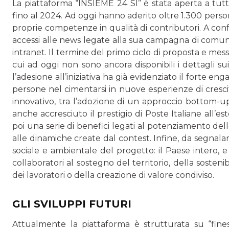
La piattaforma “INSIEME 24 SI” è stata aperta a tutt
fino al 2024. Ad oggi hanno aderito oltre 1.300 pers
proprie competenze in qualità di contributori. A confer
accessi alle news legate alla sua campagna di comunica
intranet. Il termine del primo ciclo di proposta e mes
cui ad oggi non sono ancora disponibili i dettagli sui
l’adesione all’iniziativa ha già evidenziato il forte en
persone nel cimentarsi in nuove esperienze di crescita
innovativo, tra l’adozione di un approccio bottom-up
anche accresciuto il prestigio di Poste Italiane all’es
poi una serie di benefici legati al potenziamento dell
alle dinamiche create dal contest. Infine, da segnalare
sociale e ambientale del progetto: il Paese intero, 
collaboratori al sostegno del territorio, della sosteni
dei lavoratori o della creazione di valore condiviso.
GLI SVILUPPI FUTURI
Attualmente la piattaforma è strutturata su “fines