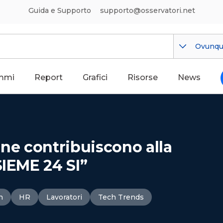
Guida e Supporto
supporto@osservatori.net
Ovunq
mmi
Report
Grafici
Risorse
News
iane contribuiscono alla
SIEME 24 SI”
n
HR
Lavoratori
Tech Trends