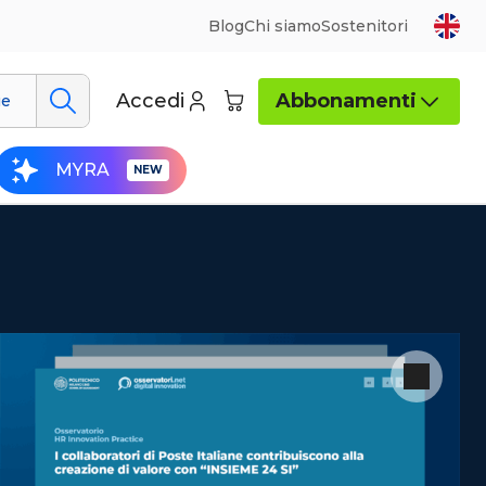
Blog
Chi siamo
Sostenitori
Accedi
Abbonamenti
ue
MYRA