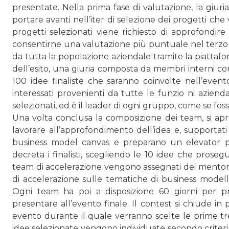
presentate. Nella prima fase di valutazione, la giur
portare avanti nell’iter di selezione dei progetti che 
progetti selezionati viene richiesto di approfondire
consentirne una valutazione più puntuale nel terzo
da tutta la popolazione aziendale tramite la piattaf
dell’esito, una giuria composta da membri interni con
100 idee finaliste che saranno coinvolte nell’evento 
interessati provenienti da tutte le funzio ni aziend
selezionati, ed è il leader di ogni gruppo, come se fo
Una volta conclusa la composizione dei team, si apre 
lavorare all’approfondimento dell’idea e, supportat
business model canvas e preparano un elevator pi
decreta i finalisti, scegliendo le 10 idee che proseg
team di accelerazione vengono assegnati dei mentor, si
di accelerazione sulle tematiche di business modellin
Ogni team ha poi a disposizione 60 giorni per 
presentare all’evento finale. Il contest si chiude in p
evento durante il quale verranno scelte le prime tr
idee selezionate vengono individuate secondo criteri