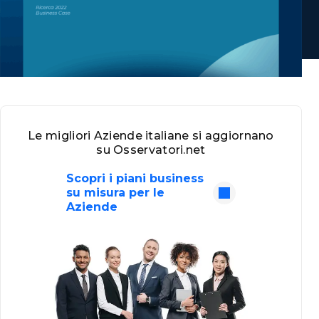
Le migliori Aziende italiane si aggiornano
su Osservatori.net
Scopri i piani business
su misura per le
Aziende