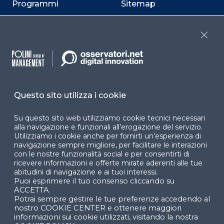
Programmi
Sitemap
Dichiarazione di
accessibilità
Close
Cookie Center
Questo sito utilizza i cookie
Facebook
LinkedIn
Instag
Su questo sito web utilizziamo cookie tecnici necessari
alla navigazione e funzionali all’erogazione del servizio.
Utilizziamo i cookie anche per fornirti un’esperienza di
navigazione sempre migliore, per facilitare le interazioni
YouTube
X
con le nostre funzionalità social e per consentirti di
ricevere informazioni e offerte mirate aderenti alle tue
abitudini di navigazione e ai tuoi interessi.
Puoi esprimere il tuo consenso cliccando su
ACCETTA.
Potrai sempre gestire le tue preferenze accedendo al
nostro COOKIE CENTER e ottenere maggiori
informazioni sui cookie utilizzati, visitando la nostra