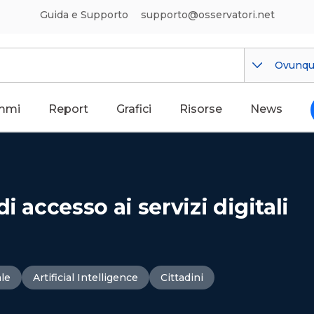
Guida e Supporto
supporto@osservatori.net
Ovunq
mmi
Report
Grafici
Risorse
News
i accesso ai servizi digitali
le
Artificial Intelligence
Cittadini