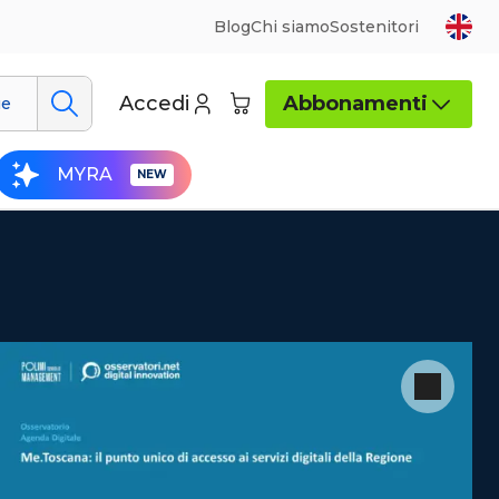
Blog
Chi siamo
Sostenitori
Accedi
Abbonamenti
ue
MYRA