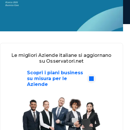
Le migliori Aziende italiane si aggiornano
su Osservatori.net
Scopri i piani business
su misura per le
Aziende