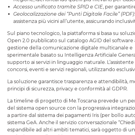
Accesso unificato tramite SPID e CIE
, per garanti
Geolocalizzazione dei “Punti Digitale Facile” (PDF)
assistenza più vicini all’utente, assicurando inclusivi
Sul piano tecnologico, la piattaforma si basa su soluzi
Open 2.0 pubblicato sul catalogo AGID del software a
gestione della comunicazione digitale multicanale e l’
sperimentale basato su Intelligenza Artificiale Genera
supporto ai servizi in linguaggio naturale. L’assisten
concorsi, eventi e servizi regionali, utilizzando esclus
La soluzione garantisce trasparenza e attendibilità, m
principi di sicurezza, privacy e conformità al GDPR.
La timeline di progetto di Me.Toscana prevede un per
del sistema open source con la progressiva integrazione
a partire dal sistema dei pagamenti Iris (per bollo auto
sistema GeA. Anche il servizio conversazionale “Chied
espandibile ad altri ambiti tematici, sarà oggetto di 