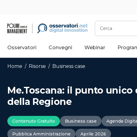
Vai
al
contenuto
Cerca
Osservatori
Convegni
Webinar
Progra
Home
/
Risorse
/
Business case
Me.Toscana: il punto unico d
della Regione
Contenuto Gratuito
Business case
Agenda Digita
Pubblica Amministrazione
Aprile 2026