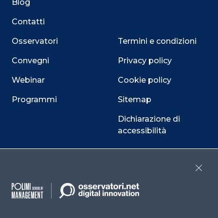
Blog
Contatti
Osservatori
Termini e condizioni
Convegni
Privacy policy
Webinar
Cookie policy
Programmi
Sitemap
Dichiarazione di
accessibilità
Cookie Center
Close
Facebook
LinkedIn
Instag