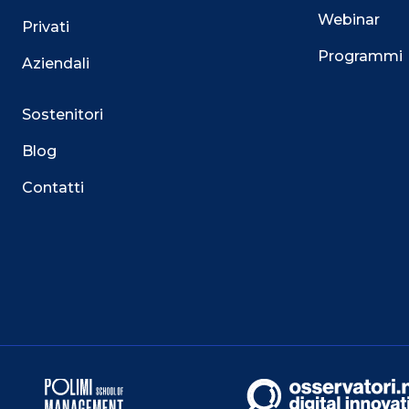
Webinar
Privati
Programmi
Aziendali
Sostenitori
Blog
Contatti
Questo sito utilizza i cookie
Su questo sito web utilizziamo cookie tecnici necessari
servizio. Utilizziamo i cookie anche per fornirti un’es
facilitare le interazioni con le nostre funzionalità socia
mirate aderenti alle tue abitudini di navigazione e ai tuo
Puoi esprimere il tuo consenso cliccando su ACCET
Potrai sempre gestire le tue preferenze acceden