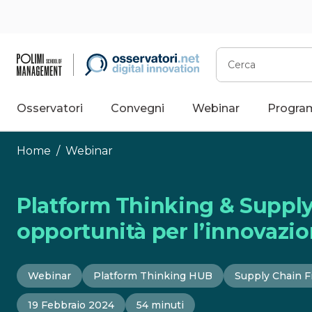
Vai
al
contenuto
Cerca
Osservatori
Convegni
Webinar
Progra
Home
/
Webinar
Platform Thinking & Supply
opportunità per l’innovazi
Webinar
Platform Thinking HUB
Supply Chain F
19 Febbraio 2024
54 minuti