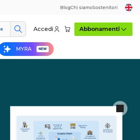
Blog
Chi siamo
Sostenitori
Accedi
Abbonamenti
ue
MYRA