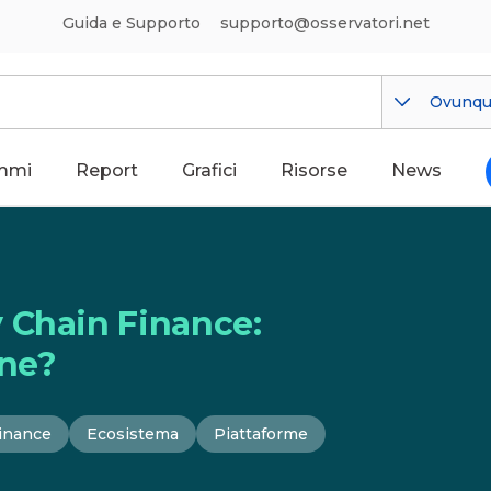
Guida e Supporto
supporto@osservatori.net
Ovunq
mmi
Report
Grafici
Risorse
News
 Chain Finance:
one?
inance
Ecosistema
Piattaforme