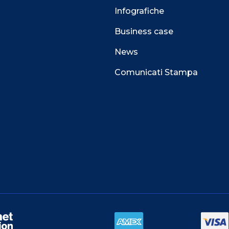
Infografiche
Business case
News
Comunicati Stampa
 alla navigazione e funzionali all’erogazione del
perienza di navigazione sempre migliore, per
l e per consentirti di ricevere informazioni e offerte
i interessi.
TA.
do al nostro COOKIE CENTER e ottenere