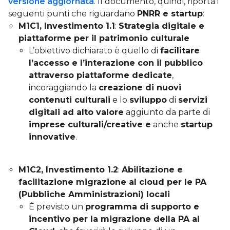
versione aggiornata
. Il documento, quindi, riporta i
seguenti punti che riguardano
PNRR e startup
:
M1C1, Investimento 1.1
:
Strategia digitale e
piattaforme per il patrimonio culturale
L’obiettivo dichiarato è quello di
facilitare
l’accesso e l’interazione con il pubblico
attraverso piattaforme dedicate
,
incoraggiando la
creazione di nuovi
contenuti culturali
e lo
sviluppo
di
servizi
digitali ad alto valore
aggiunto da parte di
imprese culturali/creative e
anche
startup
innovative
.
M1C2, Investimento 1.2
:
Abilitazione e
facilitazione migrazione al cloud per le PA
(Pubbliche Amministrazioni) locali
È previsto un
programma di supporto e
incentivo per la migrazione della PA al