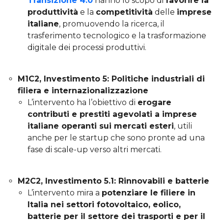
Transizione 4.0
hanno lo scopo di
favorire la
produttività
e la
competitività
delle
imprese
italiane
, promuovendo la ricerca, il
trasferimento tecnologico e la trasformazione
digitale dei processi produttivi.
M1C2, Investimento 5: Politiche industriali di
filiera e internazionalizzazione
L’intervento ha l’obiettivo di
erogare
contributi e prestiti agevolati a imprese
italiane operanti sui mercati esteri
, utili
anche per le startup che sono pronte ad una
fase di scale-up verso altri mercati.
M2C2, Investimento 5.1: Rinnovabili e batterie
L’intervento mira a
potenziare le filiere in
Italia nei settori fotovoltaico, eolico,
batterie per il settore dei trasporti e per il