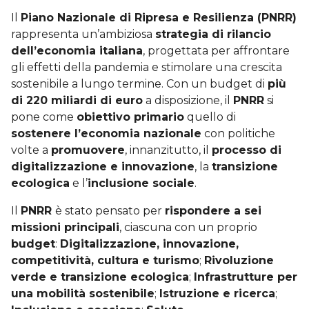
Il
Piano Nazionale di Ripresa e Resilienza (PNRR)
rappresenta un’ambiziosa
strategia di rilancio
dell’economia italiana
, progettata per affrontare
gli effetti della pandemia e stimolare una crescita
sostenibile a lungo termine. Con un budget di
più
di 220 miliardi di euro
a disposizione, il
PNRR
si
pone come
obiettivo primario
quello di
sostenere l’economia nazionale
con politiche
volte a
promuovere
, innanzitutto, il
processo di
digitalizzazione e innovazione
, la
transizione
ecologica
e l’
inclusione sociale
.
Il
PNRR
è stato pensato per
rispondere a sei
missioni principali
, ciascuna con un proprio
budget
:
Digitalizzazione, innovazione,
competitività, cultura e turismo
;
Rivoluzione
verde e transizione ecologica
;
Infrastrutture per
una mobilità sostenibile
;
Istruzione e ricerca
;