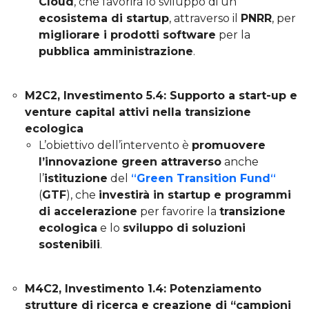
Cloud
, che favorirà lo sviluppo di un
ecosistema di startup
, attraverso il
PNRR
, per
migliorare i prodotti software
per la
pubblica amministrazione
.
M2C2, Investimento 5.4: Supporto a start-up e
venture capital attivi nella transizione
ecologica
L’obiettivo dell’intervento è
promuovere
l’innovazione green attraverso
anche
l’
istituzione
del
“
Green Transition Fund
“
(
GTF
), che
investirà in startup e programmi
di accelerazione
per favorire la
transizione
ecologica
e lo
sviluppo di soluzioni
sostenibili
.
M4C2, Investimento 1.4: Potenziamento
strutture di ricerca e creazione di “campioni