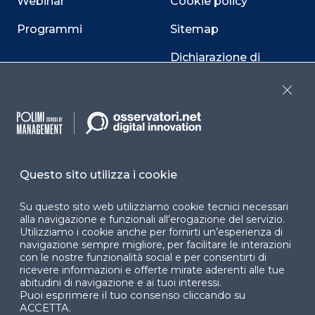
Webinar
Cookie policy
Programmi
Sitemap
Dichiarazione di
accessibilità
Close
Cookie Center
Questo sito utilizza i cookie
Facebook
LinkedIn
Instag
Su questo sito web utilizziamo cookie tecnici necessari
alla navigazione e funzionali all’erogazione del servizio.
Utilizziamo i cookie anche per fornirti un’esperienza di
YouTube
X
navigazione sempre migliore, per facilitare le interazioni
con le nostre funzionalità social e per consentirti di
ricevere informazioni e offerte mirate aderenti alle tue
abitudini di navigazione e ai tuoi interessi.
Puoi esprimere il tuo consenso cliccando su
ACCETTA.