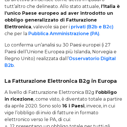
tutt’altro che delineato. Allo stato attuale,
l’Italia è
l’unico Paese europeo ad aver introdotto un
obbligo generalizzato di Fatturazione
Elettronica
, valevole sia per i
privati (B2b e B2c)
che per la
Pubblica Amministrazione (PA)
.
Lo conferma un’analisi su 30 Paesi europei (i 27
Paesi dell’Unione Europea più Islanda, Norvegia e
Regno Unito) realizzata dall’
Osservatorio Digital
B2b
.
La Fatturazione Elettronica B2g in Europa
A livello di Fatturazione Elettronica B2g
l’obbligo
in ricezione
, come visto, è diventato totale a partire
da aprile 2020. Sono solo
16 i Paesi
, invece, in cui
vige l’obbligo di invio di fatture in formato
elettronico verso le PA, di cui:
12 presentano un obbligo totale per tutti gli