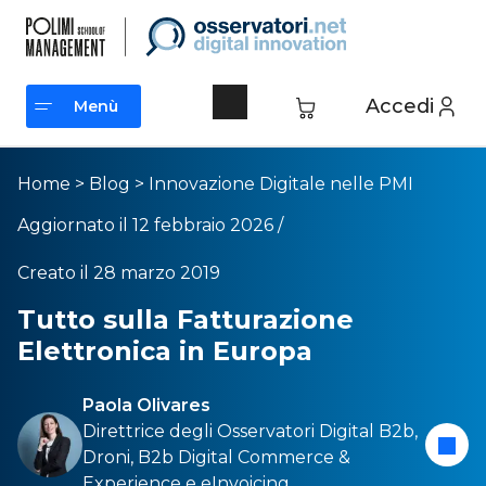
Accedi
Menù
Menù
Home
>
Blog
>
Innovazione Digitale nelle PMI
Aggiornato il 12 febbraio 2026 /
Creato il 28 marzo 2019
Tutto sulla Fatturazione
Elettronica in Europa
Paola Olivares
Direttrice degli Osservatori
Digital B2b
,
Droni,
B2b Digital Commerce &
Experience
e
eInvoicing