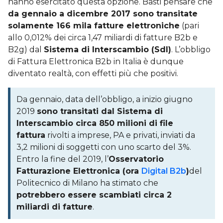
hanno esercitato questa opzione. Basti pensare che
da gennaio a dicembre 2017 sono transitate
solamente 166 mila fatture elettroniche
(pari
allo 0,012% dei circa 1,47 miliardi di fatture B2b e
B2g) dal
Sistema di Interscambio (SdI)
. L’obbligo
di Fattura Elettronica B2b in Italia è dunque
diventato realtà, con effetti più che positivi.
Da gennaio, data dell’obbligo, a inizio giugno
2019
sono transitati dal Sistema di
Interscambio circa 850 milioni di file
fattura
rivolti a imprese, PA e privati, inviati da
3,2 milioni di soggetti con uno scarto del 3%.
Entro la fine del 2019, l’
Osservatorio
Fatturazione Elettronica (ora
Digital B2b
)
del
Politecnico di Milano ha stimato che
potrebbero essere scambiati circa 2
miliardi di fatture
.