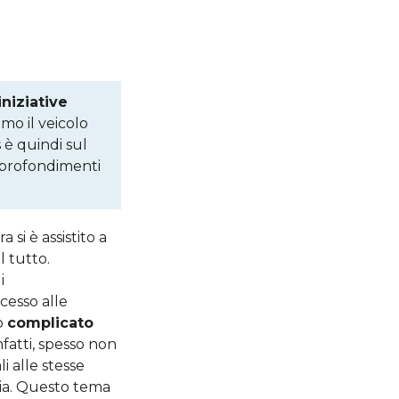
iniziative
amo il veicolo
s è quindi sul
approfondimenti
 si è assistito a
l tutto.
i
ccesso alle
o
complicato
nfatti, spesso non
i alle stesse
edia. Questo tema