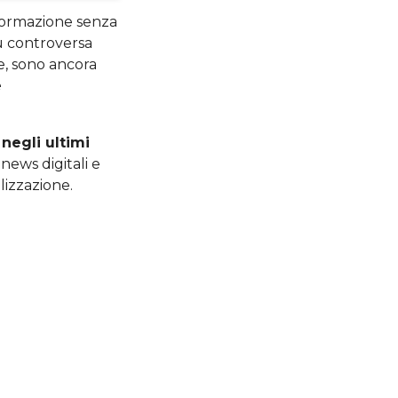
sformazione senza
ù controversa
re, sono ancora
e
negli ultimi
news digitali e
alizzazione.