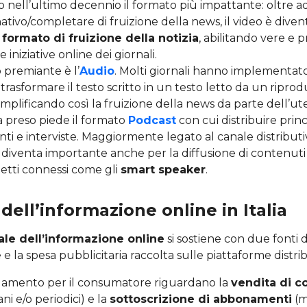
o nell’ultimo decennio il formato più impattante: oltre a
ativo/completare di fruizione della news, il video è dive
 formato di fruizione della notizia
, abilitando vere e p
e iniziative online dei giornali.
 premiante è l’
Audio
. Molti giornali hanno implementato
 trasformare il testo scritto in un testo letto da un ripro
mplificando così la fruizione della news da parte dell’ute
ha preso piede il formato
Podcast
con cui distribuire pri
i e interviste. Maggiormente legato al canale distributiv
diventa importante anche per la diffusione di contenuti
getti connessi come gli
smart speaker
.
dell’informazione online in Italia
ale dell’informazione online
si sostiene con due fonti di
 la spesa pubblicitaria raccolta sulle piattaforme distrib
pagamento per il consumatore riguardano la
vendita di c
ni e/o periodici) e la
sottoscrizione di abbonamenti
(m