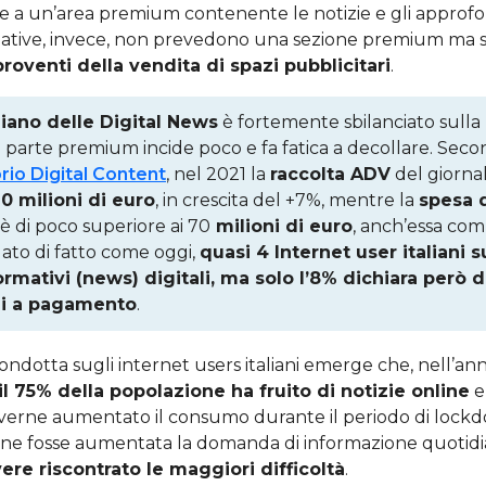
re a un’area premium contenente le notizie e gli approfo
iziative, invece, non prevedono una sezione premium ma 
proventi della vendita di spazi pubblicitari
.
iano delle Digital News
è fortemente sbilanciato sulla
la parte premium incide poco e fa fatica a decollare. Seco
rio Digital Content
, nel 2021 la
raccolta ADV
del giorna
0 milioni di euro
, in crescita del +7%, mentre la
spesa 
è di poco superiore ai 70
milioni di euro
, anch’essa co
dato di fatto come oggi,
quasi 4 Internet user italiani su
rmativi (news) digitali, ma solo l’8% dichiara però d
zi a pagamento
.
ndotta sugli internet users italiani emerge che, nell’an
 il 75% della popolazione ha fruito di notizie online
e
 averne aumentato il consumo durante il periodo di lock
e fosse aumentata la domanda di informazione quotidian
re riscontrato le maggiori difficoltà
.