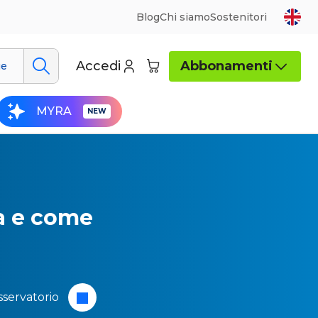
Blog
Chi siamo
Sostenitori
Accedi
Abbonamenti
ue
MYRA
a e come
servatorio