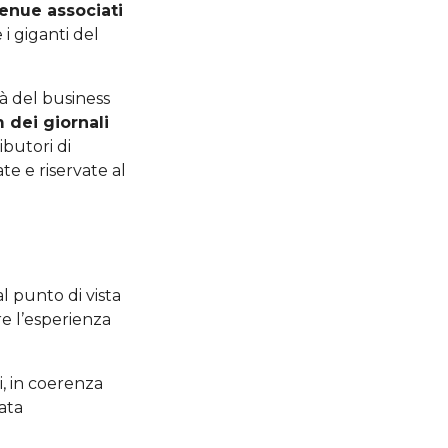
enue associati
 i giganti del
tà del business
 dei giornali
ibutori di
te e riservate al
l punto di vista
ire l’esperienza
i, in coerenza
ata