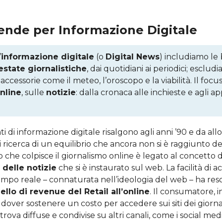
tende per Informazione Digitale
’
informazione digitale
(o
Digital News
) includiamo le
estate giornalistiche
, dai quotidiani ai periodici; escludi
accessorie come il meteo, l’oroscopo e la viabilità. Il focu
nline
, sulle
notizie
: dalla cronaca alle inchieste e agli 
i di informazione digitale risalgono agli anni ’90 e da allora
di ricerca di un equilibrio che ancora non si è raggiunto de
o che colpisce il giornalismo online è legato al concetto d
 delle notizie
che si è instaurato sul web. La facilità di a
empo reale – connaturata nell’ideologia del web – ha res
ello di revenue del Retail all’online
. Il consumatore, i
 dover sostenere un costo per accedere sui siti dei giornal
trova diffuse e condivise su altri canali, come i social m