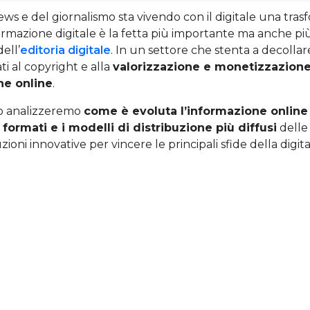
ws e del giornalismo sta vivendo con il digitale una tra
ormazione digitale è la fetta più importante ma anche pi
dell’
editoria digitale
. In un settore che stenta a decolla
ti al copyright e alla
valorizzazione e monetizzazion
ne online
.
lo analizzeremo
come è evoluta l’informazione online 
i formati e i modelli di distribuzione più diffusi
delle 
zioni innovative per vincere le principali sfide della digit