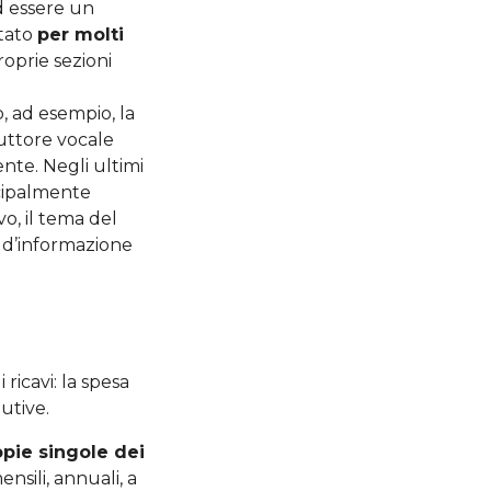
d essere un
ntato
per molti
roprie sezioni
, ad esempio, la
duttore vocale
nte. Negli ultimi
ncipalmente
o, il tema del
 d’informazione
 ricavi: la spesa
utive.
opie singole dei
ensili, annuali, a