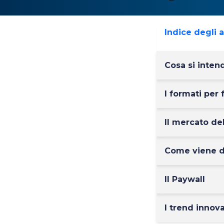
Indice degli 
Cosa si inten
I formati per
Il mercato del
Come viene di
Il Paywall
I trend innov