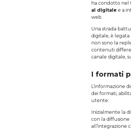
ha condotto nel
al digitale
e a in
web.
Una strada battuta
digitale, è legata
non sono la replic
contenuti differe
canale digitale, 
I formati 
L’informazione d
dei formati, abili
utente.
Inizialmente la d
con la diffusione
all’integrazione c