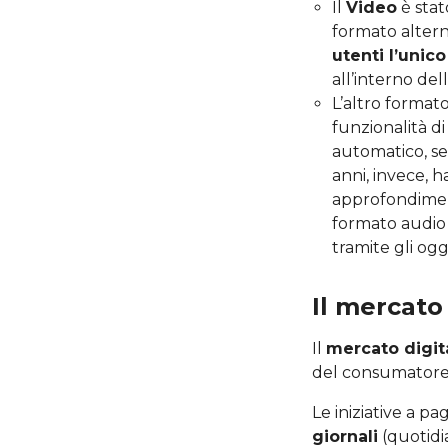
Il
Video
è stat
formato altern
utenti l’unico
all’interno dell
L’altro formato
funzionalità di
automatico, se
anni, invece, 
approfondiment
formato audio 
tramite gli og
Il mercato 
Il
mercato digit
del consumatore e
Le iniziative a 
giornali
(quotidia