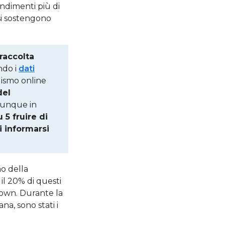
ndimenti più di
si sostengono
raccolta
ndo i
dati
lismo online
del
munque in
 5 fruire di
i informarsi
no della
 il 20% di questi
down. Durante la
a, sono stati i