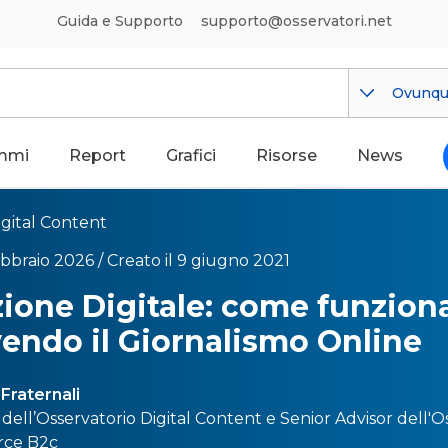
Guida e Supporto
supporto@osservatori.net
Ovunq
mmi
Report
Grafici
Risorse
News
igital Content
ebbraio 2026 /
Creato il 9 giugno 2021
ione Digitale: come funzion
vendo il Giornalismo Online
Fraternali
dell’
Osservatorio Digital Content
e Senior Advisor dell'
Os
ce B2c