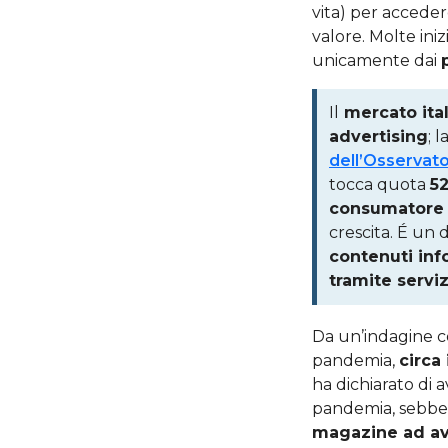
vita) per accede
valore. Molte in
unicamente dai
Il
mercato ital
advertising
; 
dell’Osservato
tocca quota
52
consumatore
crescita. É un 
contenuti info
tramite servi
Da un’indagine co
pandemia,
circa
ha dichiarato di
pandemia, sebben
magazine ad ave