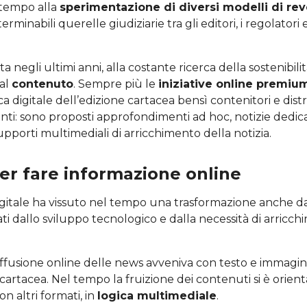
 tempo alla
sperimentazione di diversi modelli di rev
terminabili querelle giudiziarie tra gli editori, i regolatori e
 negli ultimi anni, alla costante ricerca della sostenibili
 al
contenuto
. Sempre più le
iniziative online premium
a digitale dell’edizione cartacea bensì contenitori e distr
nti: sono proposti approfondimenti ad hoc, notizie dedica
supporti multimediali di arricchimento della notizia.
per fare informazione online
igitale ha vissuto nel tempo una trasformazione anche da
tati dallo sviluppo tecnologico e dalla necessità di arricch
iffusione online delle news avveniva con testo e immagin
 cartacea. Nel tempo la fruizione dei contenuti si è orient
on altri formati, in
logica multimediale
.