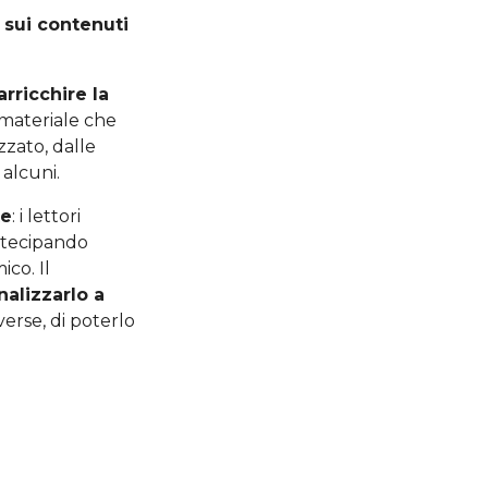
 sui contenuti
arricchire la
 materiale che
zzato, dalle
 alcuni.
te
: i lettori
artecipando
co. Il
nalizzarlo a
verse, di poterlo