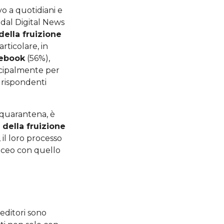
o a quotidiani e
 dal Digital News
ella fruizione
articolare, in
ebook
(56%),
incipalmente per
 rispondenti
 quarantena, è
 della fruizione
 il loro processo
taceo con quello
i editori sono