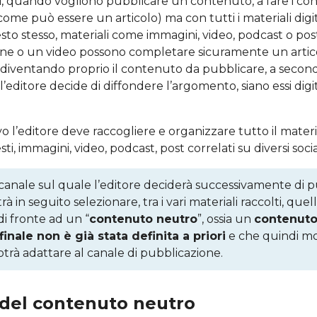
, quando vogliono pubblicare un contenuto, a fare i con
(come può essere un articolo) ma con tutti i materiali digi
testo stesso, materiali come immagini, video, podcast o pos
ine o un video possono completare sicuramente un artic
 diventando proprio il contenuto da pubblicare, a second
 l’editore decide di diffondere l’argomento, siano essi digit
 l’editore deve raccogliere e organizzare tutto il materi
i, immagini, video, podcast, post correlati su diversi soci
canale sul quale l’editore deciderà successivamente di pu
 in seguito selezionare, tra i vari materiali raccolti, quelli 
di fronte ad un “
contenuto neutro
”, ossia un
contenuto 
inale non è già stata definita a priori
e che quindi mo
otrà adattare al canale di pubblicazione.
 del contenuto neutro