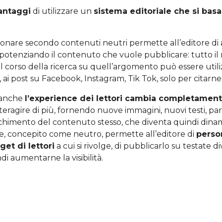
antaggi
di utilizzare un
sistema editoriale che si basa
onare secondo contenuti neutri permette all’editore di
 potenziando il contenuto che vuole pubblicare: tutto il
l corso della ricerca su quell’argomento può essere utili
, ai post su Facebook, Instagram, Tik Tok, solo per citarne
 anche
l’experience dei lettori cambia completamen
nteragire di più, fornendo nuove immagini, nuovi testi, p
icchimento del contenuto stesso, che diventa quindi dinami
e, concepito come neutro, permette all’editore di
perso
et di lettori
a cui si rivolge, di pubblicarlo su testate di
ndi aumentarne la visibilità.