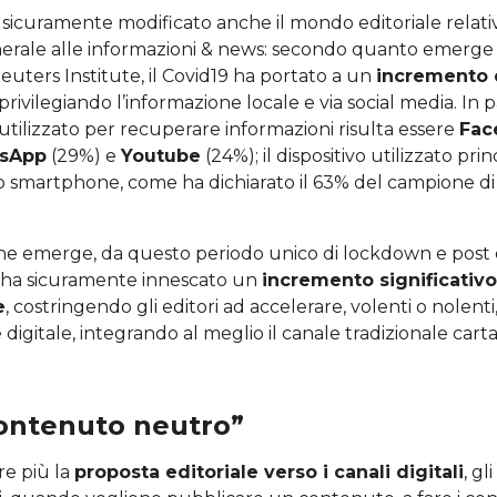
 sicuramente modificato anche il mondo editoriale relativ
generale alle informazioni & news: secondo quanto emerge
uters Institute, il Covid19 ha portato a un
incremento d
 privilegiando l’informazione locale e via social media. In p
più utilizzato per recuperare informazioni risulta essere
Fac
sApp
(29%) e
Youtube
(24%); il dispositivo utilizzato pr
lo smartphone, come ha dichiarato il 63% del campione di
che emerge, da questo periodo unico di lockdown e post
 ha sicuramente innescato un
incremento significativo
e
, costringendo gli editori ad accelerare, volenti o nolenti,
 digitale, integrando al meglio il canale tradizionale car
contenuto neutro”
e più la
proposta editoriale verso i canali digitali
, gl