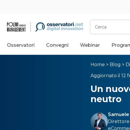
Cerca
Osservatori
Convegni
Webinar
Progra
Home
>
Blog
>
D
Aggiornato il 12 
Un nuovo
neutro
Samuele 
Direttore 
eCommer