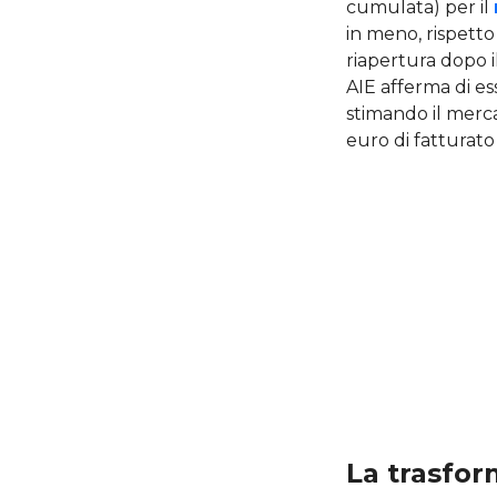
cumulata) per il
in meno, rispetto 
riapertura dopo i
AIE afferma di es
stimando il mercat
euro di fatturat
La trasfor