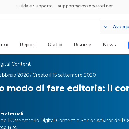
Guida e Supporto
supporto@osservatori.net
Ovunq
mmi
Report
Grafici
Risorse
News
igital Content
febbraio 2026 /
Creato il 15 settembre 2020
 modo di fare editoria: il c
Fraternali
dell’
Osservatorio Digital Content
e Senior Advisor dell'
Os
ce B2c