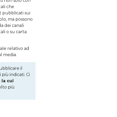
ti non solo con
tali che
t pubblicati sui
olo, ma possono
a dei canali
ali o su carta
ale relativo ad
al media.
bblicare il
più indicati. Ci
la cui
lto più