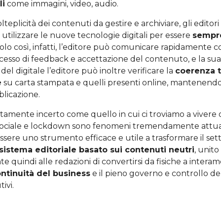
li
come immagini, video, audio.
lteplicità dei contenuti da gestire e archiviare, gli edito
tilizzare le nuove tecnologie digitali per essere
sempre
Solo così, infatti, l’editore può comunicare rapidamente c
ocesso di feedback e accettazione del contenuto, e la su
o del digitale l’editore può inoltre verificare la
coerenza t
e
su carta stampata e quelli presenti online, mantenendo i
blicazione.
tamente incerto come quello in cui ci troviamo a vivere 
ociale e lockdown sono fenomeni tremendamente attuali
essere uno strumento efficace e utile a trasformare il sett
sistema editoriale basato sui contenuti neutri
, unito
te quindi alle redazioni di convertirsi da fisiche a interam
ntinuità del business
e il pieno governo e controllo d
tivi.