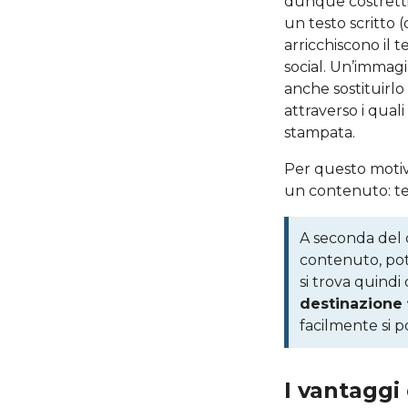
dunque costretti
un testo scritto 
arricchiscono il 
social. Un’immag
anche sostituirlo
attraverso i quali
stampata.
Per questo motivo
un contenuto: test
A seconda del 
contenuto, potrà
si trova quindi 
destinazione f
facilmente si p
I vantaggi