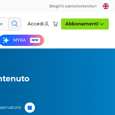
Blog
Chi siamo
Sostenitori
Accedi
Abbonamenti
ue
MYRA
ontenuto
servatorio