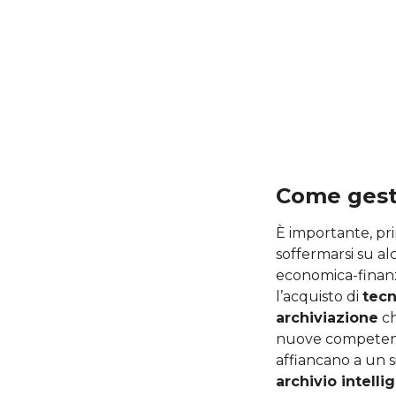
Come gesti
È importante, pri
soffermarsi su al
economica-finanz
l’acquisto di
tecn
archiviazione
ch
nuove competenze 
affiancano a un si
archivio intell