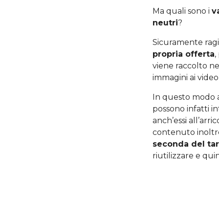
Ma quali sono i
v
neutri
?
Sicuramente ragi
propria offerta
,
viene raccolto ne
immagini ai video
In questo modo
possono infatti i
anch’essi all’arr
contenuto inoltr
seconda del targ
riutilizzare e qui