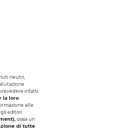
uti neutri,
valutazione
prevedere infatti
 la loro
formazione alle
li editori
ment),
ossia un
zione di tutte