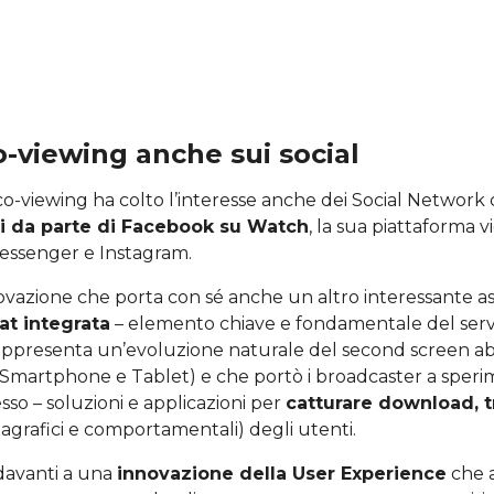
co-viewing anche sui social
al co-viewing ha colto l’interesse anche dei Social Network
i da parte di Facebook su Watch
, la sua piattaforma v
Messenger e Instagram.
ovazione che porta con sé anche un altro interessante as
at integrata
– elemento chiave e fondamentale del servi
presenta un’evoluzione naturale del second screen abili
i (Smartphone e Tablet) e che portò i broadcaster a sper
sso – soluzioni e applicazioni per
catturare download, t
agrafici e comportamentali) degli utenti.
davanti a una
innovazione della User Experience
che a