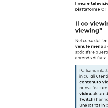
lineare televisi
piattaforme O
Il co-viewi
viewing”
Nel corso dell’em
venute meno
a 
soddisfare quest
aprendo di fatto
Parliamo infatt
in cui gli uten
contenuto vid
nuova feature 
video
: alcuni 
Twitch
) hanno
una stanza in c