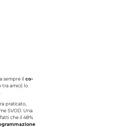
da sempre il
co-
 tra amici) lo
.
a praticato,
forme SVOD. Una
atti che il 48%
ogrammazione