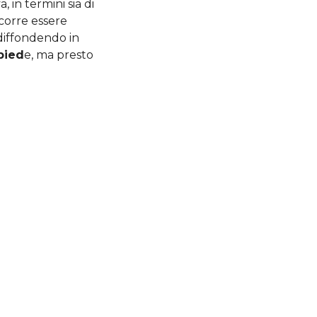
in termini sia di
ccorre essere
a diffondendo in
 pied
e, ma presto