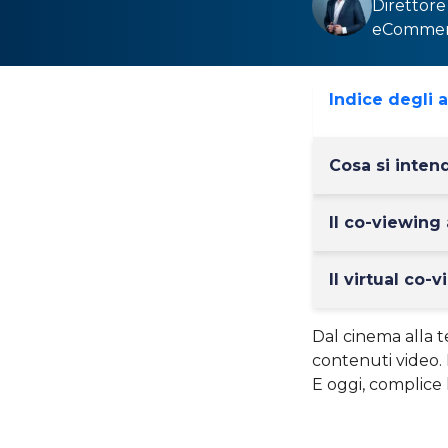
Direttore 
eCommer
Indice degli 
Cosa si inten
Il co-viewing 
Il virtual co-
Dal cinema alla t
contenuti video. 
E oggi, complice 