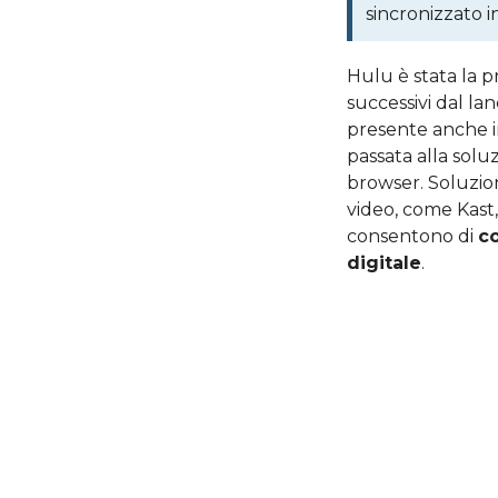
sincronizzato i
Hulu è stata la p
successivi dal lan
presente anche in
passata alla solu
browser. Soluzio
video, come Kast,
consentono di
co
digitale
.