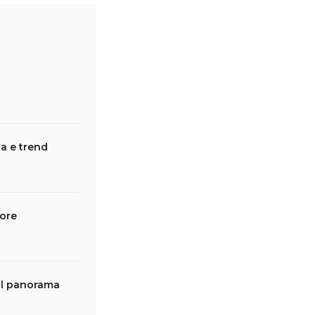
sa e trend
tore
 il panorama