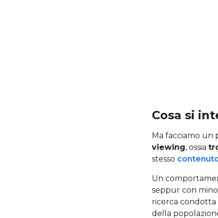
Cosa si in
Ma facciamo un pa
viewing
, ossia
tr
stesso
contenuto
Un comportamento 
seppur con minor
ricerca condotta
della popolazion