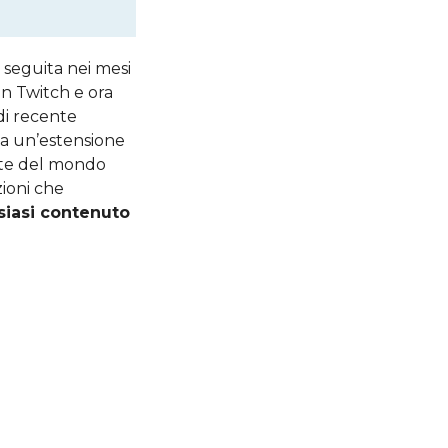
, seguita nei mesi
n Twitch e ora
 di recente
va un’estensione
nte del mondo
zioni che
siasi contenuto