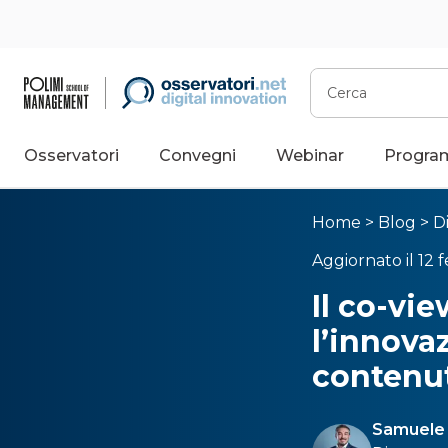
Cerca
Osservatori
Convegni
Webinar
Progra
Home
>
Blog
>
D
Aggiornato il 12 
Il co-vie
l’innova
contenut
Samuele 