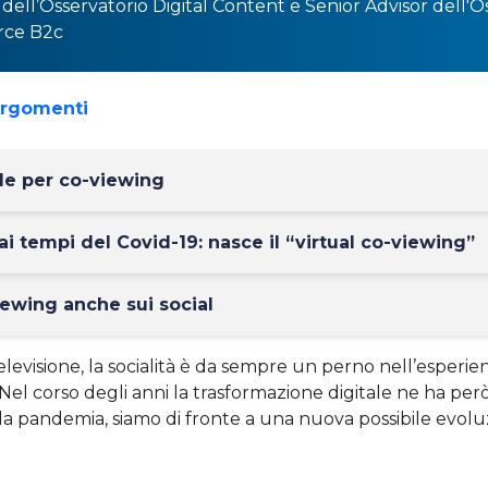
dell’
Osservatorio Digital Content
e Senior Advisor dell'
Os
ce B2c
argomenti
de per co-viewing
ai tempi del Covid-19: nasce il “virtual co-viewing”
viewing anche sui social
elevisione, la socialità è da sempre un perno nell’esperien
Nel corso degli anni la trasformazione digitale ne ha però 
la pandemia, siamo di fronte a una nuova possibile evolu