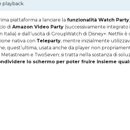
n playback.
rima piattaforma a lanciare la
funzionalità Watch Party
cio di
Amazon Video Party
(successivamente integrato i
 Italia) e dall’uscita di GroupWatch di Disney+. Netflix è
zione nativa con
Teleparty
, mentre inizialmente utilizza
ne, quest’ultima, usata anche da player non propriame
 Metastream e TwoSeven; si tratta nella sostanza di solu
ndividere lo schermo per poter fruire insieme qual