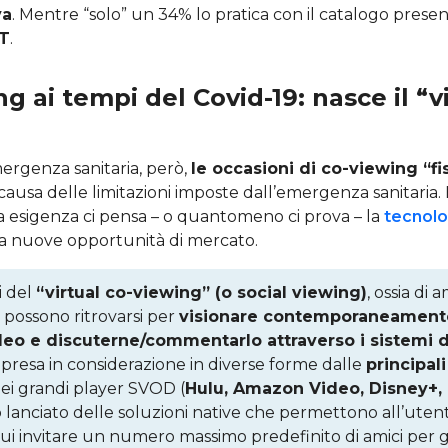
va
. Mentre “solo” un 34% lo pratica con il catalogo presen
TT
.
ng ai tempi del Covid-19: nasce il “v
ergenza sanitaria, però,
le occasioni di co-viewing “fi
causa delle limitazioni imposte dall’emergenza sanitaria. E
a esigenza ci pensa – o quantomeno ci prova – la
tecnolo
 a nuove opportunità di mercato.
i del
“virtual co-viewing” (o social viewing)
, ossia di 
ti possono ritrovarsi per
visionare contemporaneamente
eo e discuterne/commentarlo attraverso i sistemi d
presa in considerazione in diverse forme dalle
principal
dei grandi player SVOD (
Hulu, Amazon Video, Disney+, N
 lanciato delle soluzioni native che permettono all’utent
ui invitare un numero massimo predefinito di amici per g