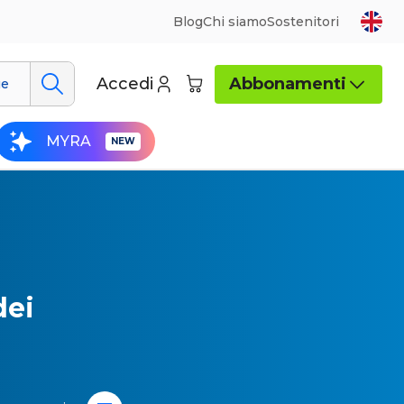
Blog
Chi siamo
Sostenitori
Accedi
Abbonamenti
ue
MYRA
dei