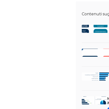
Contenuti sugg
M
i