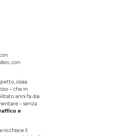
 con
ideo, con
petto, ossia
zio – che in
tato anni fa dai
imentare – senza
raffico e
rricchisce il