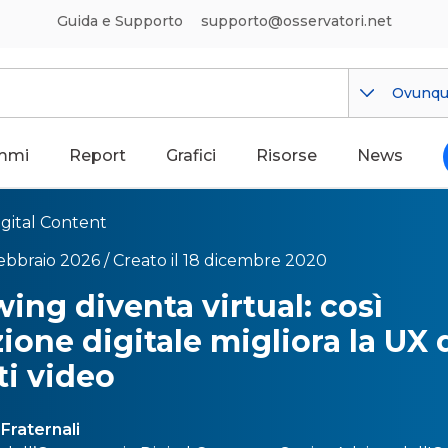
Guida e Supporto
supporto@osservatori.net
Ovunq
mmi
Report
Grafici
Risorse
News
igital Content
febbraio 2026 /
Creato il 18 dicembre 2020
wing diventa virtual: così
zione digitale migliora la UX 
i video
Fraternali