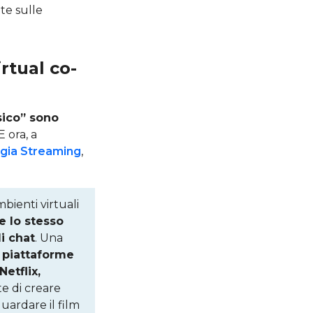
te sulle
irtual co-
sico” sono
 ora, a
gia Streaming
,
ambienti virtuali
 lo stesso
i chat
. Una
i piattaforme
etflix,
e di creare
uardare il film