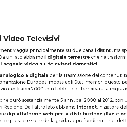
i Video Televisivi
ment viaggia principalmente su due canali distinti, ma s
a un lato abbiamo il
digitale terrestre
che ha trasforma
l segnale video sui televisori domestici
.
analogico a digitale
per la trasmissione dei contenuti te
la Commissione Europea impose agli Stati membri questo p
izio degli anni 2000, con l’obbligo di terminare la migrazi
sizione durò sostanzialmente 5 anni, dal 2008 al 2012, con
i Regione. Dall’altro lato abbiamo
Internet
, iniziatore de
ore di
piattaforme web per la distribuzione (live e 
o
. In questa sezione della guida approfondiremo nel detta