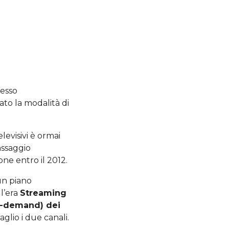
pesso
to la modalità di
levisivi è ormai
assaggio
one entro il 2012.
 un piano
ll’era
Streaming
on-demand) dei
glio i due canali.