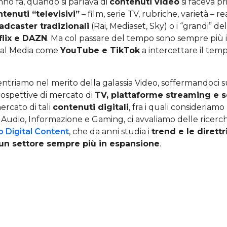
no fa, quando si parlava di
contenuti video
si faceva p
tenuti “televisivi”
– film, serie TV, rubriche, varietà – re
adcaster tradizionali
(Rai, Mediaset, Sky) o i “grandi” de
flix e DAZN
. Ma col passare del tempo sono sempre più 
ocial Media come
YouTube e TikTok
a intercettare il tem
ntriamo nel merito della galassia Video, soffermandoci sul
rospettive di mercato di
TV, piattaforme streaming e s
ercato di tali
contenuti digitali
, fra i quali consideriamo
udio, Informazione e Gaming, ci avvaliamo delle ricerc
 Digital Content
, che da anni studia i
trend e le direttri
un settore sempre più in espansione
.