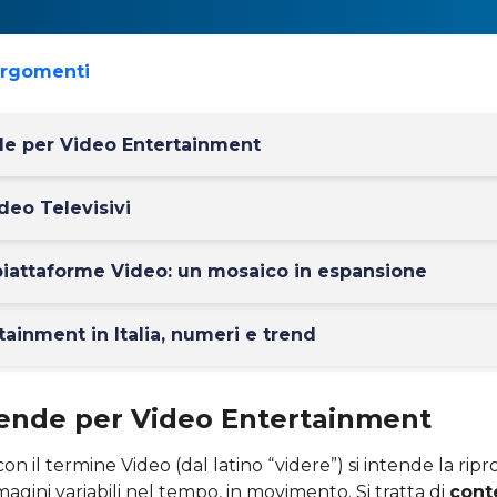
argomenti
de per Video Entertainment
deo Televisivi
 piattaforme Video: un mosaico in espansione
tainment in Italia, numeri e trend
tende per Video Entertainment
il termine Video (dal latino “videre”) si intende la rip
magini variabili nel tempo, in movimento. Si tratta di
cont