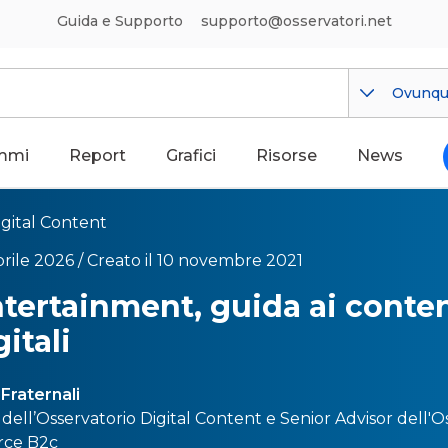
Guida e Supporto
supporto@osservatori.net
Ovunq
mmi
Report
Grafici
Risorse
News
igital Content
rile 2026 /
Creato il 10 novembre 2021
tertainment, guida ai conte
itali
Fraternali
dell’
Osservatorio Digital Content
e Senior Advisor dell'
Os
ce B2c