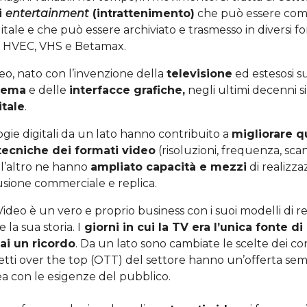
i
entertainment
(intrattenimento)
che può essere com
itale e che può essere archiviato e trasmesso in diversi for
, HVEC, VHS e Betamax.
deo, nato con l’invenzione della
televisione
ed estesosi 
nema
e delle
interfacce grafiche,
negli ultimi decenni s
itale
.
gie digitali da un lato hanno contribuito a
migliorare q
 tecniche dei formati video
(risoluzioni, frequenza, sca
ll’altro ne hanno
ampliato capacità e mezzi
di realizza
fusione commerciale e replica.
ideo è un vero e proprio business con i suoi modelli di 
la sua storia. I
giorni in cui la TV era l’unica fonte d
ai un ricordo
. Da un lato sono cambiate le scelte dei c
ddetti over the top (OTT) del settore hanno un’offerta se
nea con le esigenze del pubblico.