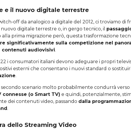
 e il nuovo digitale terrestre
witch-off da analogico a digitale del 2012, ci troviamo di 
l nuovo digitale terrestre o, in gergo tecnico, il
passaggio
to alla prima migrazione però, questa trasformazione tec
re significativamente sulla competizione nel panor
i contenuti audiovisivi
.
2022 i consumatori italiani devono adeguare i propri televi
sitivi esterni che consentano i nuovi standard o sostituir
azione
.
o secondo scenario molto probabilmente condurrà vers
V connesse (o Smart TV)
e quindi, potenzialmente, stimol
nte dei contenuti video, passando
dalla programmazion
and
.
’era dello Streaming Video