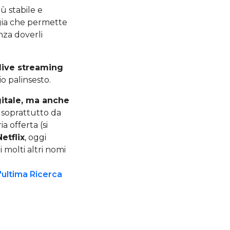
ù stabile e
gia che permette
nza doverli
 live streaming
o palinsesto.
gitale, ma anche
o soprattutto da
 offerta (si
Netflix
, oggi
i molti altri nomi