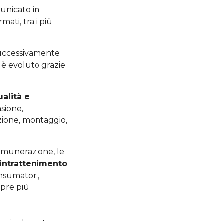
unicato in
mati, tra i più
successivamente
i è evoluto grazie
ualità e
nsione,
zione, montaggio,
remunerazione, le
i intrattenimento
onsumatori,
mpre più