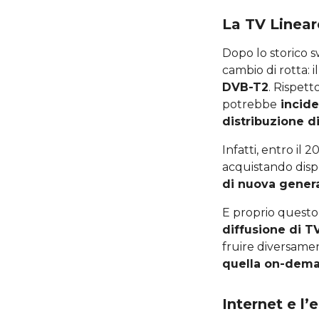
La TV Lineare
Dopo lo storico s
cambio di rotta: i
DVB-T2
. Rispet
potrebbe
incide
distribuzione d
Infatti, entro il 
acquistando dispo
di nuova gener
E proprio quest
diffusione di T
fruire diversame
quella on-dem
Internet e l