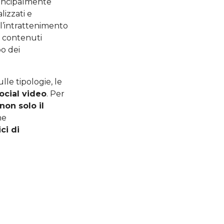
rincipalmente
alizzati e
ll’intrattenimento
i contenuti
po dei
le tipologie, le
ocial video
. Per
non solo il
he
ci di