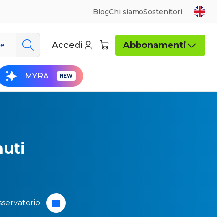
Blog
Chi siamo
Sostenitori
Accedi
Abbonamenti
ue
MYRA
nuti
servatorio