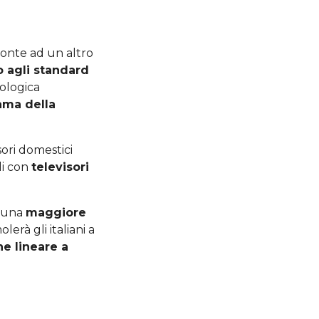
fronte ad un altro
 agli standard
nologica
ama della
sori domestici
li con
televisori
o una
maggiore
erà gli italiani a
e lineare a