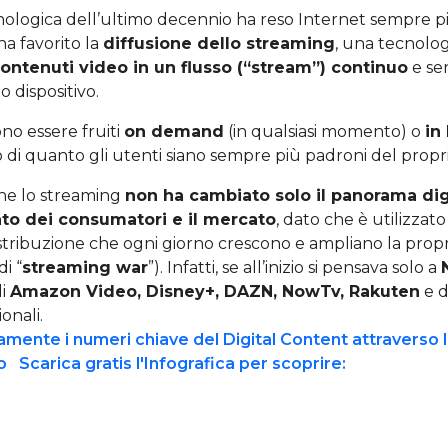
nologica dell’ultimo decennio ha reso Internet sempre pi
a favorito la
diffusione dello streaming
, una tecnolo
contenuti video in un flusso (“stream”) continuo
e se
o dispositivo.
no essere fruiti
on demand
(in qualsiasi momento) o
in
no di quanto gli utenti siano sempre più padroni del propri
che lo streaming
non ha cambiato solo il panorama di
to dei consumatori e il mercato
, dato che è utilizzat
stribuzione che ogni giorno crescono e ampliano la propria
di “
streaming war
”). Infatti, se all’inizio si pensava solo a
di
Amazon Video, Disney+, DAZN, NowTv, Rakuten
e d
ionali.