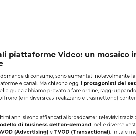
ali piattaforme Video: un mosaico i
e
la domanda di consumo, sono aumentati notevolmente la
taforme e canali. Ma chi sono oggi
i protagonisti del se
ella guida abbiamo provato a fare ordine, raggruppando l
ffrono (e in diversi casi realizzano e trasmettono) conten
.
ltimi anni si sono affiancati ai broadcaster televisivi tradizi
odello di business dell’on-demand
, nelle diverse vest
AVOD (Advertising)
e
TVOD (Transactional)
. In tale m