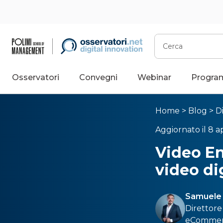
Cerca
Osservatori
Convegni
Webinar
Progra
Home
>
Blog
>
D
Aggiornato il 8 ap
Video En
video dig
Samuele 
Direttore 
eCommer