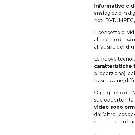
informativo e d
analogico o in dig
noti: DVD, MPEG
Il concetto di Vi
al mondo del
ci
all’ausilio del
dig
Le nuove tecnolo
caratteristiche
proporzione); da
trasmissione, dif
Oggi quello del V
sue opportunità e 
video sono orm
dall’altro i cosi
variegata e in li