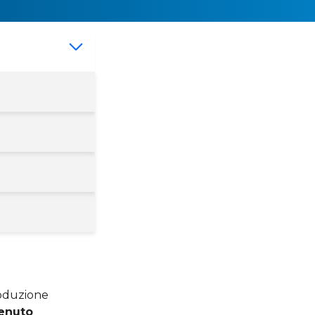
roduzione
enuto