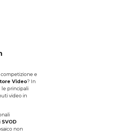
n
 competizione e
ttore Video
? In
e principali
uti video in
onali
i
SVOD
osaico non