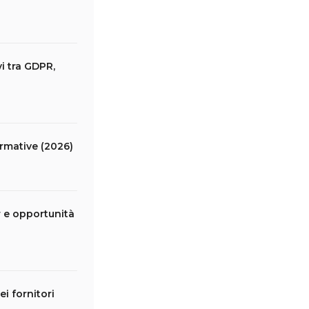
i tra GDPR,
rmative (2026)
r e opportunità
i fornitori