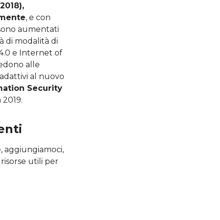
2018),
olmente
, e con
i sono aumentati
 di modalità di
4.0 e Internet of
iedono alle
adattivi al nuovo
mation Security
a 2019.
enti
e, aggiungiamoci,
isorse utili per