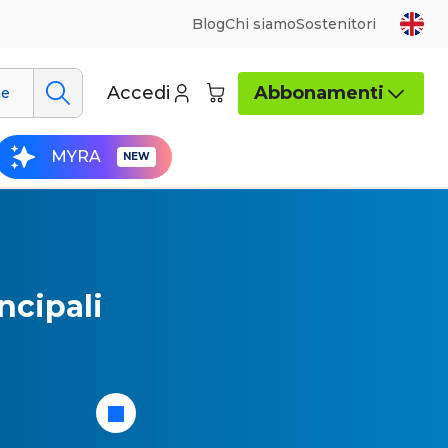
Blog
Chi siamo
Sostenitori
Accedi
Abbonamenti
ue
MYRA
ncipali