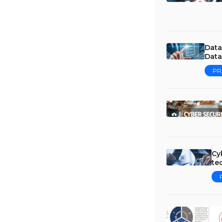
Data
Data
PR
Cy
te