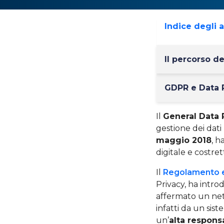
Indice degli 
Il percorso de
GDPR e Data P
Il
General Data 
gestione dei dat
maggio 2018
, h
digitale e costret
Il
Regolamento eu
Privacy, ha intro
affermato un ne
infatti da un sis
un’
alta respons