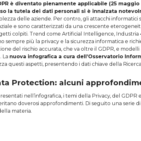
PR è diventato pienamente applicabile (25 maggio 
so la tutela dei dati personali si è innalzata notev
olezza delle aziende. Per contro, gli attacchi informatic
iale e sono caratterizzati da una crescente eterogeneità
etti colpiti. Trend come Artificial Intelligence, Industria 
o sempre più la privacy e la sicurezza informatica e rich
one del rischio accurata, che va oltre il GDPR, e modelli 
. La
nuova infografica a cura dell’Osservatorio Infor
zza questi aspetti, presentendo i dati chiave della Ricerc
ta Protection: alcuni approfondim
resentati nell’infografica, i temi della Privacy, del GDPR 
eritano doverosi approfondimenti. Di seguito una serie di r
della materia.