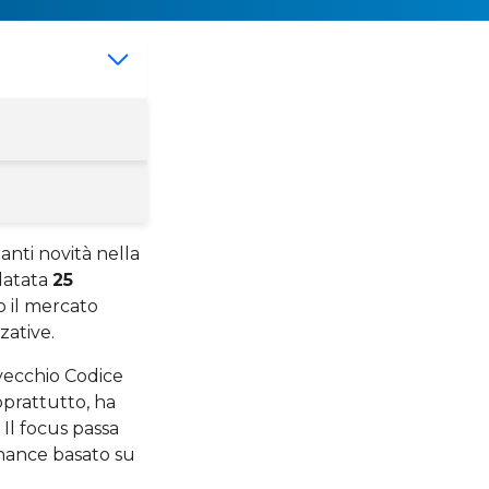
anti novità nella
 datata
25
o il mercato
zative.
l vecchio Codice
soprattutto, ha
. Il focus passa
rnance basato su