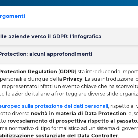
argomenti
lle aziende verso il GDPR: l’infografica
rotection: alcuni approfondimenti
Protection Regulation
(
GDPR
) sta introducendo import
i personali e dunque della
Privacy
. La sua introduzione,
a rappresentato infatti un evento chiave che ha sconvolt
to le aziende italiane a fronteggiare diverse sfide organiz
ropeo sulla protezione dei dati personali
, rispetto a
dotto diverse
novità in materia di Data Protection
. e, 
tto
rovesciamento di prospettiva rispetto al passato
tema normativo di tipo formalistico ad un sistema di gove
abilizzazione sostanziale del Data Controller
.