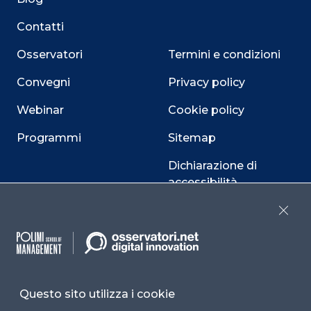
Contatti
Osservatori
Termini e condizioni
Convegni
Privacy policy
Webinar
Cookie policy
Programmi
Sitemap
Dichiarazione di
accessibilità
Cookie Center
Close
Facebook
LinkedIn
Instag
Questo sito utilizza i cookie