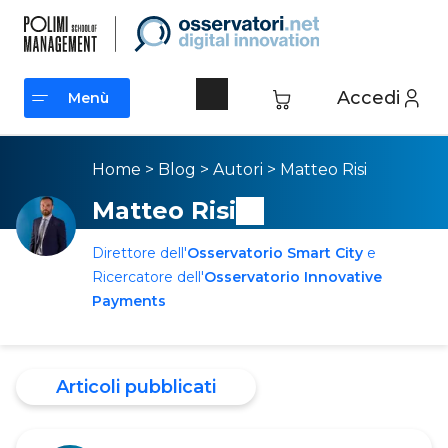
Accedi
Menù
Menù
Home
>
Blog
>
Autori
>
Matteo Risi
Matteo Risi
Direttore dell'
Osservatorio Smart City
e
Ricercatore dell'
Osservatorio Innovative
Payments
Articoli pubblicati