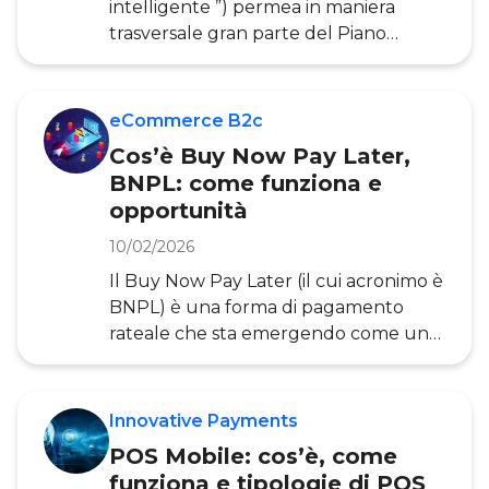
intelligente ”) permea in maniera
regolamentazione. Il 30 ottobre 2023
trasversale gran parte del Piano
è stata pub
Nazionale di Ripresa e Resilienza
( PNRR ), il documento strategico che
il Governo italiano ha predisposto per
eCommerce B2c
illustrare alla Commissione Europea
Cos’è Buy Now Pay Later,
come intende investire i fondi del
BNPL: come funziona e
programma Next Generation EU.
opportunità
Efficienza energetica, mobilità,
sicurezza, riqualificazione degli spazi
10/02/2026
urbani, digitalizzazione degli enti
Il Buy Now Pay Later (il cui acronimo è
locali, sono tutti ambiti applicativi del
BNPL) è una forma di pagamento
PN
rateale che sta emergendo come uno
dei servizi più dinamici nel mondo dei
pagamenti digitali. Nel 2024 ha
raggiunto un valore di 6,8 miliardi di
Innovative Payments
euro di transato in Italia. In
POS Mobile: cos’è, come
quest’articolo vediamo in che cosa
funziona e tipologie di POS