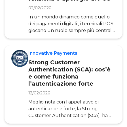
consiste questa nuova modalità di
pagamento, come funziona e quali
02/02/2026
opportunità (e rischi) offre
In un mondo dinamico come quello
concretamente ad aziende e
dei pagamenti digitali , i terminali POS
consumatori, attraverso i dati di
giocano un ruolo sempre più centrale.
Ricerca dell’Osservatorio Innovative
Negli anni i POS tradizionali si sono
Payments&nbs
evoluti, adeguandosi alle ultime
tendenze del mercato e alle esigenze
Innovative Payments
dei consumatori. I Mobile POS, gli
Strong Customer
Smart POS, in particolare, hanno già
Authentication (SCA): cos’è
parzialmente rimodellato le modalità
e come funziona
di pagamento in negozio. Inoltre, si
l’autenticazione forte
stanno introducendo anche altre
soluzioni emergenti, come i Software
12/02/2026
POS o “Tap on phone &#8
Meglio nota con l’appellativo di
autenticazione forte, la Strong
Customer Authentication (SCA) ha
l’obiettivo di accettare l’identità di un