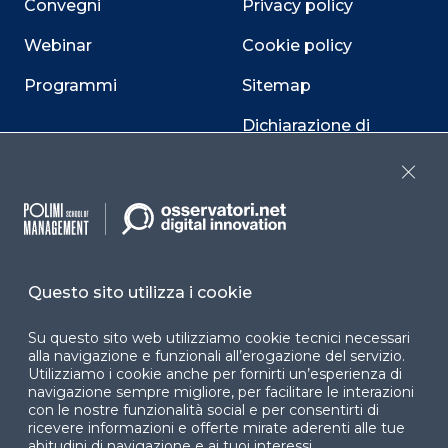
Convegni
Privacy policy
Webinar
Cookie policy
Programmi
Sitemap
Dichiarazione di
accessibilità
Close
Cookie Center
Questo sito utilizza i cookie
Facebook
LinkedIn
Instag
Su questo sito web utilizziamo cookie tecnici necessari
alla navigazione e funzionali all’erogazione del servizio.
Utilizziamo i cookie anche per fornirti un’esperienza di
YouTube
X
navigazione sempre migliore, per facilitare le interazioni
con le nostre funzionalità social e per consentirti di
ricevere informazioni e offerte mirate aderenti alle tue
abitudini di navigazione e ai tuoi interessi.