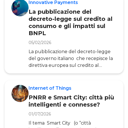
Innovative Payments
La pubblicazione del
decreto-legge sul credito al
consumo e gli impatti sul
BNPL
05/02/2026
La pubblicazione del decreto-legge
del governo italiano che recepisce la
direttiva europea sul credito al
consumo rappresenta un momento
cruciale per il settore finanziario, in
particolare per il Buy Now Pay Later
Internet of Things
(BNPL) . Questa normativa introduce
PNRR e Smart City: città più
cambiamenti significativi che avranno
intelligenti e connesse?
un impatto duraturo sugli operatori
del BNPL e sui consumatori. Vediamo
01/07/2026
insieme quali sono le principali novità e
Il tema Smart City (o “città
le implicazioni di questa nuova