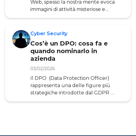
Web, spesso la nostra mente evoca
panorama
immagini di attività misteriose e
contenuti nascosti. In realtà, il Deep
Web è un componente essenziale e
per lo più innocuo dell’ecosistema di
Cyber Security
Internet: ogni volta che controlliamo
Cos’è un DPO: cosa fa e
la nostra email, accediamo al conto
quando nominarlo in
bancario online o guardiamo un film
azienda
su piattaforme streaming, stiamo
navigando nel Deep Web senza
03/02/2026
rendercene conto. Attraverso le
Il DPO (Data Protection Officer)
Ricerche dell’Osservatorio
rappresenta una delle figure più
Cybersecurity & Data Protection della
strategiche introdotte dal GDPR
(General Data Protection Regulation)
per garantire la protezione dei dati
personali nelle organizzazioni. In Italia,
questa figura professionale sta
vivendo una crescita significativa,