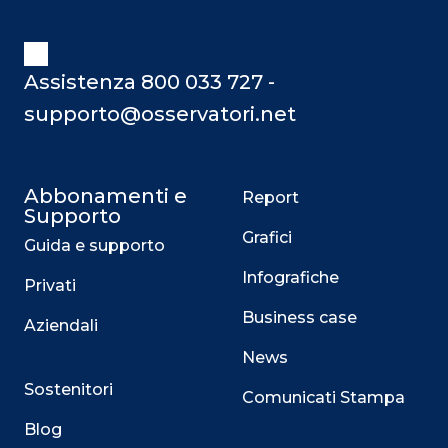
diventando sempre più centrale nelle
strategie aziendali di compliance e
sicurezza informatica. La nomina del
DPO, in diversi casi, è obbligatoria per
Assistenza 800 033 727 -
legge, contribuendo alla sua rapida
supporto@osservatori.net
diffus
Abbonamenti e
Report
Supporto
Grafici
Guida e supporto
Infografiche
Privati
Business case
Aziendali
News
Sostenitori
Comunicati Stampa
Blog