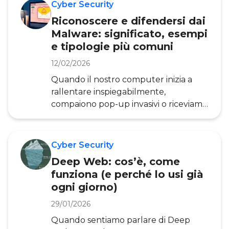
Cyber Security
Riconoscere e difendersi dai
Malware: significato, esempi
e tipologie più comuni
12/02/2026
Quando il nostro computer inizia a
rallentare inspiegabilmente,
compaiono pop-up invasivi o riceviamo
e-mail sospette, potremmo essere di
fronte a una minaccia tanto comune
quanto insidiosa: i malware. Questi
Cyber Security
software malevoli, circolanti fin dai
Deep Web: cos’è, come
primi anni ’90, rappresentano oggi una
funziona (e perché lo usi già
delle principali sfide per la sicurezza
ogni giorno)
informatica di aziende e cittadini. La
digitalizzazione crescente e l’accesso
29/01/2026
sempre più esteso a informazioni
Quando sentiamo parlare di Deep
sensibili hanno trasformato il