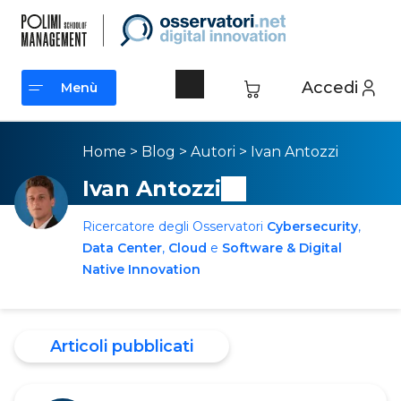
Accedi
Menù
Menù
Home
>
Blog
>
Autori
>
Ivan Antozzi
Ivan Antozzi
Ricercatore degli Osservatori
Cybersecurity
,
Data Center
,
Cloud
e
Software & Digital
Native Innovation
Articoli pubblicati