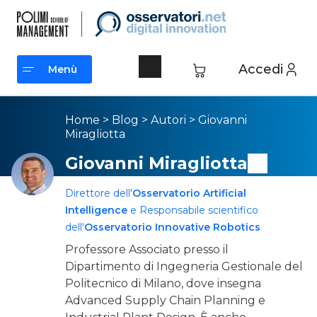
Accedi
Menù
Menù
Home
>
Blog
>
Autori
>
Giovanni
Miragliotta
Giovanni Miragliotta
Direttore dell'
Osservatorio Artificial
Intelligence
e Responsabile scientifico
dell'
Osservatorio Innovative Robotics
Professore Associato presso il
Dipartimento di Ingegneria Gestionale del
Politecnico di Milano, dove insegna
Advanced Supply Chain Planning e