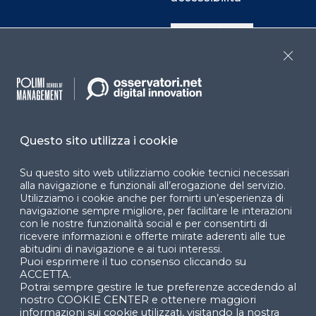
Cookie Center
Close
Facebook
LinkedIn
Instag
Questo sito utilizza i cookie
YouTube
X
Su questo sito web utilizziamo cookie tecnici necessari
alla navigazione e funzionali all’erogazione del servizio.
Utilizziamo i cookie anche per fornirti un’esperienza di
navigazione sempre migliore, per facilitare le interazioni
con le nostre funzionalità social e per consentirti di
ricevere informazioni e offerte mirate aderenti alle tue
abitudini di navigazione e ai tuoi interessi.
Puoi esprimere il tuo consenso cliccando su
© 2024 Copyright © Politecnico di Milano Dipartimento
ACCETTA.
di Ingegneria Gestionale
Potrai sempre gestire le tue preferenze accedendo al
nostro COOKIE CENTER e ottenere maggiori
informazioni sui cookie utilizzati, visitando la nostra