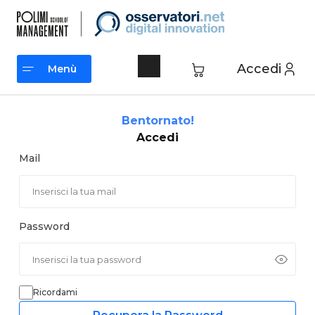
Vai
al
contenuto
Accedi
Menù
Menù
Bentornato!
Accedi
Mail
Password
Ricordami