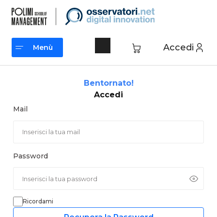
Vai
al
contenuto
Accedi
Menù
Menù
Bentornato!
Accedi
Mail
Password
Ricordami