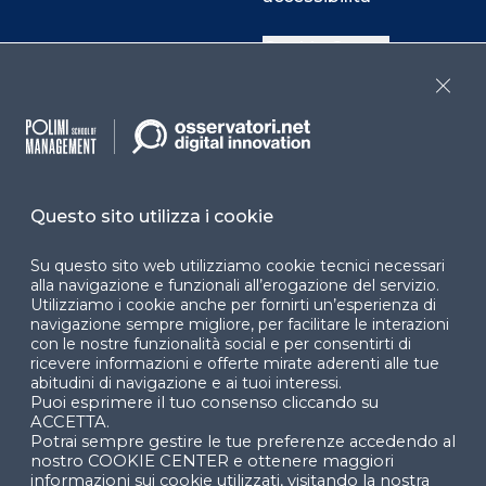
Cookie Center
Close
Facebook
LinkedIn
Instag
Questo sito utilizza i cookie
YouTube
X
Su questo sito web utilizziamo cookie tecnici necessari
alla navigazione e funzionali all’erogazione del servizio.
Utilizziamo i cookie anche per fornirti un’esperienza di
navigazione sempre migliore, per facilitare le interazioni
con le nostre funzionalità social e per consentirti di
ricevere informazioni e offerte mirate aderenti alle tue
abitudini di navigazione e ai tuoi interessi.
Puoi esprimere il tuo consenso cliccando su
© 2024 Copyright © Politecnico di Milano Dipartimento
ACCETTA.
di Ingegneria Gestionale
Potrai sempre gestire le tue preferenze accedendo al
nostro COOKIE CENTER e ottenere maggiori
informazioni sui cookie utilizzati, visitando la nostra