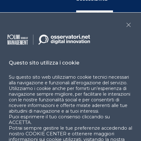
Cookie Center
Close
Facebook
LinkedIn
Instag
Questo sito utilizza i cookie
YouTube
X
Su questo sito web utilizziamo cookie tecnici necessari
alla navigazione e funzionali all’erogazione del servizio.
Utilizziamo i cookie anche per fornirti un’esperienza di
navigazione sempre migliore, per facilitare le interazioni
con le nostre funzionalità social e per consentirti di
ricevere informazioni e offerte mirate aderenti alle tue
abitudini di navigazione e ai tuoi interessi.
Puoi esprimere il tuo consenso cliccando su
© 2024 Copyright © Politecnico di Milano Dipartimento
ACCETTA.
di Ingegneria Gestionale
Potrai sempre gestire le tue preferenze accedendo al
nostro COOKIE CENTER e ottenere maggiori
informazioni sui cookie utilizzati, visitando la nostra