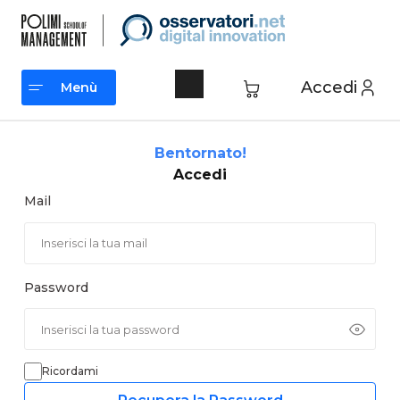
Vai
al
contenuto
Accedi
Menù
Menù
Bentornato!
Accedi
Mail
Password
Ricordami