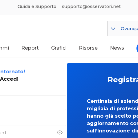
Guida e Supporto
supporto@osservatori.net
Ovunq
mmi
Report
Grafici
Risorse
News
ntornato!
Registr
Accedi
Centinaia di azien
migliaia di professi
hanno già scelto per
aggiornamento co
sull’Innovazione di