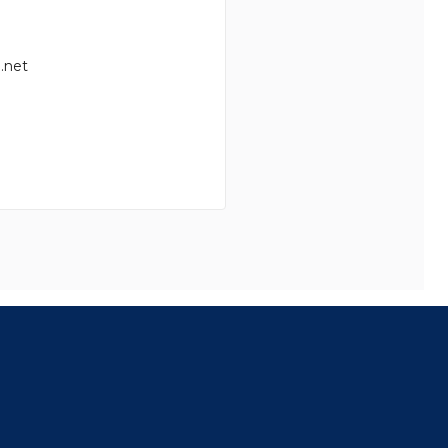
.net
8