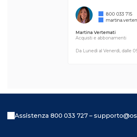
800 033 715
martina.verte
Martina Vertemati
Acquisti e abbonamenti
Da Lunedì al Venerdì, dalle 09
Assistenza 800 033 727 – supporto@os