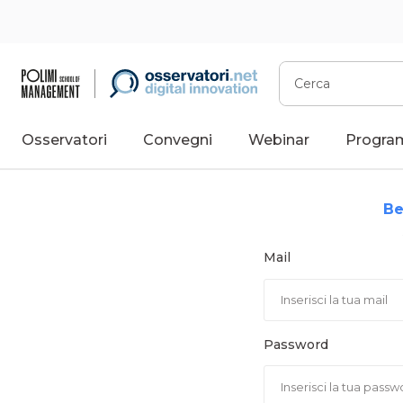
Vai
al
contenuto
Cerca
Osservatori
Convegni
Webinar
Progra
Be
Mail
Password