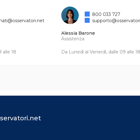
800 033 727
mati@osservatori.net
supporto@osservatori
Alessia Barone
Assistenza
 alle 18
Da Lunedì al Venerdì, dalle 09 alle 1
servatori.net