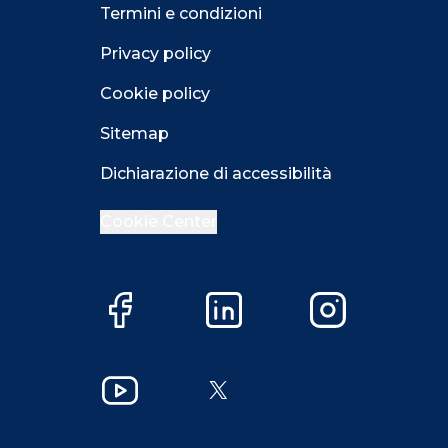
Termini e condizioni
Privacy policy
Cookie policy
Sitemap
Dichiarazione di accessibilità
Cookie Center
Facebook
LinkedIn
Instagram
Close GDPR 
YouTube
X
Accetta
Più opzioni
Close GDPR 