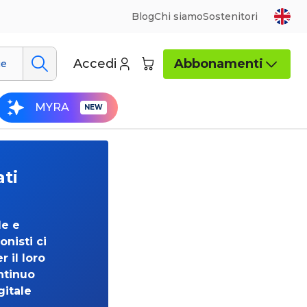
Blog
Chi siamo
Sostenitori
Accedi
Abbonamenti
ue
MYRA
ati
de e
onisti ci
 il loro
ntinuo
gitale