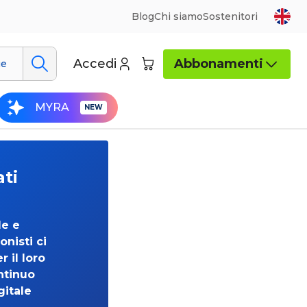
Blog
Chi siamo
Sostenitori
Accedi
Abbonamenti
ue
MYRA
ati
de e
onisti ci
 il loro
ntinuo
gitale