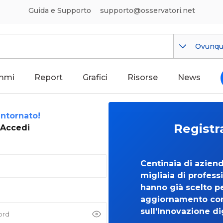
Guida e Supporto
supporto@osservatori.net
Ovunq
mmi
Report
Grafici
Risorse
News
ntornato!
Registr
Accedi
Centinaia di azien
migliaia di professi
hanno già scelto per
aggiornamento co
sull’Innovazione di