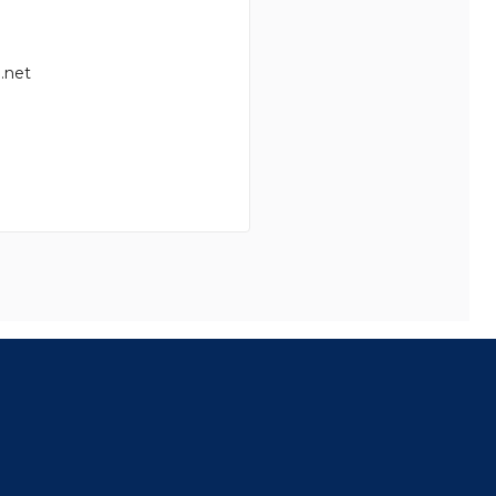
.net
8