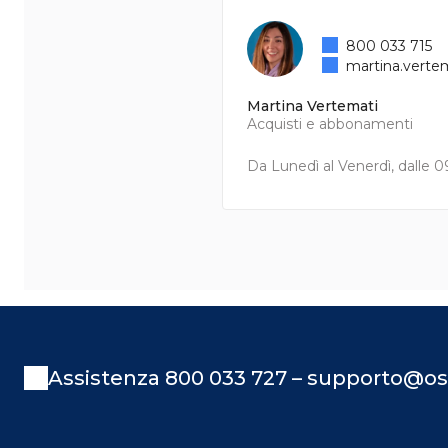
800 033 715
martina.verte
Martina Vertemati
Acquisti e abbonamenti
Da Lunedì al Venerdì, dalle 09
Assistenza 800 033 727 – supporto@os