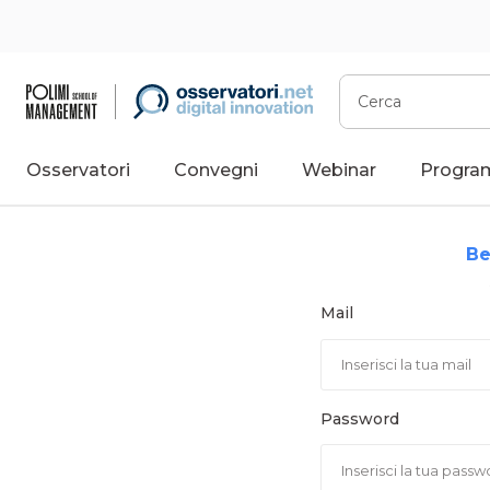
Vai
al
contenuto
Cerca
Osservatori
Convegni
Webinar
Progra
Be
Mail
Password