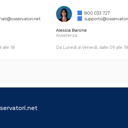
800 033 727
mati@osservatori.net
supporto@osservatori
Alessia Barone
Assistenza
 alle 18
Da Lunedì al Venerdì, dalle 09 alle 1
servatori.net