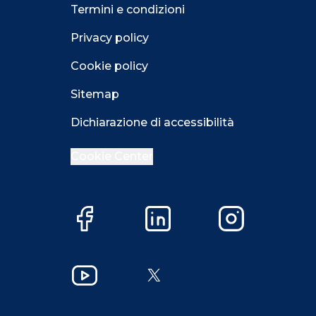
Termini e condizioni
Privacy policy
Cookie policy
Sitemap
Dichiarazione di accessibilità
Cookie Center
Facebook
LinkedIn
Instagram
Close GDPR 
YouTube
X
Accetta
Più opzioni
Close GDPR 