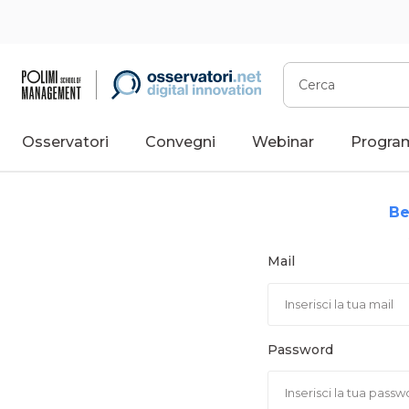
Vai
al
contenuto
Cerca
Osservatori
Convegni
Webinar
Progra
Be
Mail
Password