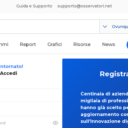
Guida e Supporto
supporto@osservatori.net
Ovunq
mmi
Report
Grafici
Risorse
News
ntornato!
Registr
Accedi
Centinaia di azien
migliaia di professi
hanno già scelto per
aggiornamento co
sull’Innovazione di