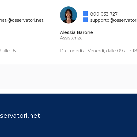
800 033 727
mati@osservatori.net
supporto@osservatori
Alessia Barone
Assistenza
 alle 18
Da Lunedì al Venerdì, dalle 09 alle 1
servatori.net