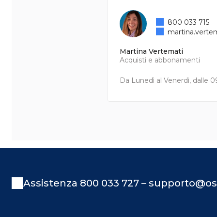
800 033 715
martina.verte
Martina Vertemati
Acquisti e abbonamenti
Da Lunedì al Venerdì, dalle 09
Assistenza 800 033 727 – supporto@os