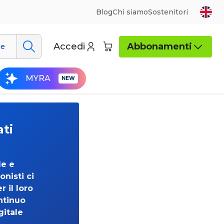
Blog
Chi siamo
Sostenitori
Accedi
Abbonamenti
ue
MYRA
ati
de e
onisti ci
 il loro
ntinuo
gitale