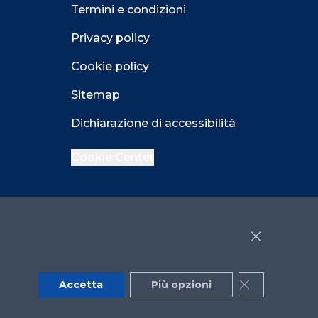
Termini e condizioni
Privacy policy
Cookie policy
Sitemap
Dichiarazione di accessibilità
Cookie Center
Facebook
LinkedIn
Instagram
Close GDPR 
YouTube
X
Accetta
Più opzioni
Close GDPR 