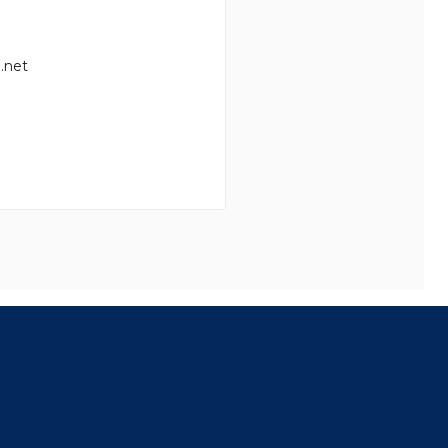
.net
8