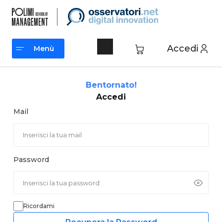
Vai
al
contenuto
Accedi
Menù
Menù
Bentornato!
Accedi
Mail
Password
Ricordami