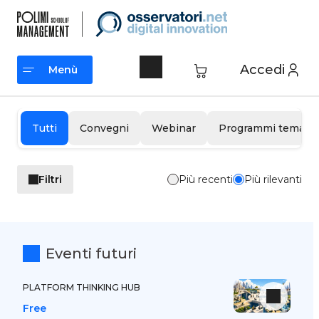
Vai
al
contenuto
Accedi
Menù
Menù
Tutti
Convegni
Webinar
Programmi tematic
Filtri
Più recenti
Più rilevanti
Eventi futuri
PLATFORM THINKING HUB
Free