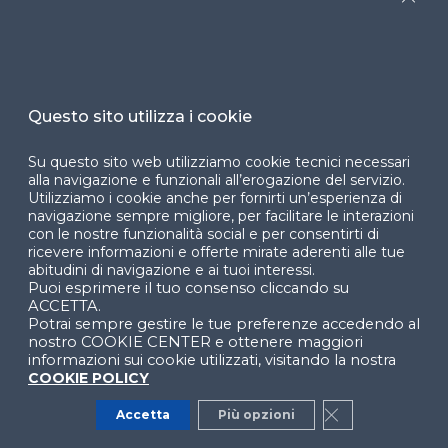
Close
Cookie Center
Questo sito utilizza i cookie
Facebook
LinkedIn
Instag
Su questo sito web utilizziamo cookie tecnici necessari
alla navigazione e funzionali all’erogazione del servizio.
Utilizziamo i cookie anche per fornirti un’esperienza di
YouTube
X
navigazione sempre migliore, per facilitare le interazioni
con le nostre funzionalità social e per consentirti di
ricevere informazioni e offerte mirate aderenti alle tue
abitudini di navigazione e ai tuoi interessi.
Puoi esprimere il tuo consenso cliccando su
ACCETTA.
Potrai sempre gestire le tue preferenze accedendo al
nostro COOKIE CENTER e ottenere maggiori
© 2024 Copyright © Politecnico di Milano Dipartimento
informazioni sui cookie utilizzati, visitando la nostra
di Ingegneria Gestionale
COOKIE POLICY
Accetta
Più opzioni
Close GDPR Co