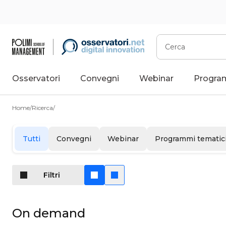
Vai
al
contenuto
Cerca
Osservatori
Convegni
Webinar
Progra
Home
/
Ricerca
/
Tutti
Convegni
Webinar
Programmi tematic
Filtri
On demand