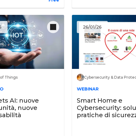
6
26/01/26
 of Things
Cybersecurity & Data Prote
NO
WEBINAR
ts AI: nuove
Smart Home e
unità, nuove
Cybersecurity: solu
abilità
pratiche di sicurez