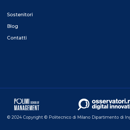
Sostenitori
Blog
Contatti
Questo sito utilizza i cookie
Su questo sito web utilizziamo cookie tecnici necessari
servizio. Utilizziamo i cookie anche per fornirti un’es
facilitare le interazioni con le nostre funzionalità socia
mirate aderenti alle tue abitudini di navigazione e ai tuo
Puoi esprimere il tuo consenso cliccando su ACCET
Potrai sempre gestire le tue preferenze acceden
maggiori informazioni sui cookie utilizzati, visitando
© 2024 Copyright © Politecnico di Milano Dipartimento di I