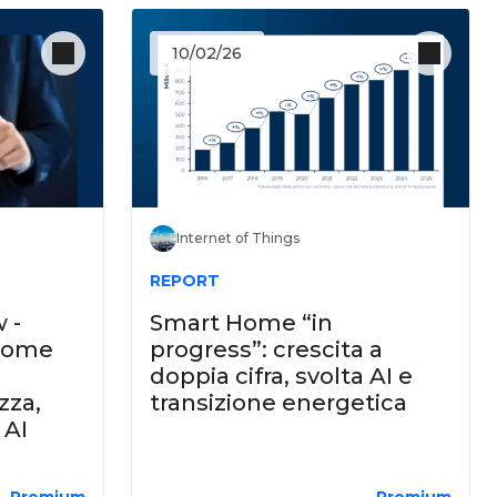
10/02/26
Internet of Things
REPORT
 -
Smart Home “in
Home
progress”: crescita a
doppia cifra, svolta AI e
zza,
transizione energetica
 AI
Premium
Premium