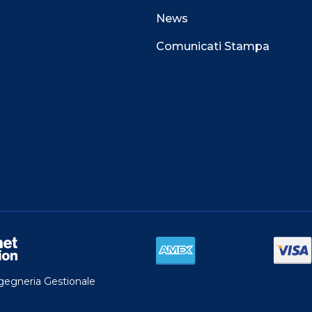
News
Comunicati Stampa
 alla navigazione e funzionali all’erogazione del
perienza di navigazione sempre migliore, per
l e per consentirti di ricevere informazioni e offerte
i interessi.
TA.
do al nostro COOKIE CENTER e ottenere
 la nostra
COOKIE POLICY
ngegneria Gestionale