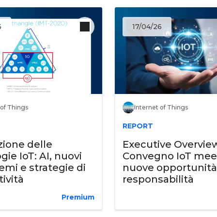
6
17/04/26
 of Things
Internet of Things
REPORT
zione delle
Executive Overview
gie IoT: AI, nuovi
Convegno IoT mee
emi e strategie di
nuove opportunità
ività
responsabilità
Premium