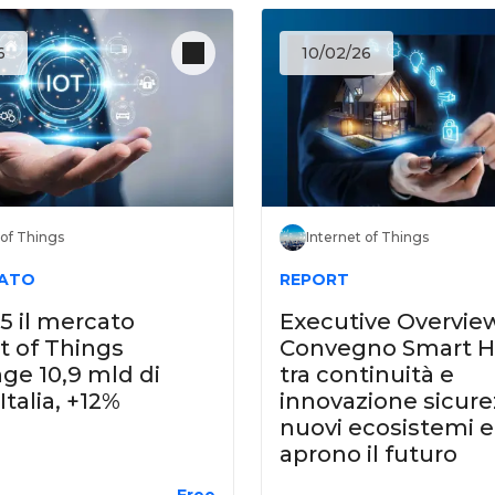
6
10/02/26
 of Things
Internet of Things
ATO
REPORT
5 il mercato
Executive Overview
t of Things
Convegno Smart 
ge 10,9 mld di
tra continuità e
Italia, +12%
innovazione sicure
nuovi ecosistemi e
aprono il futuro
Free