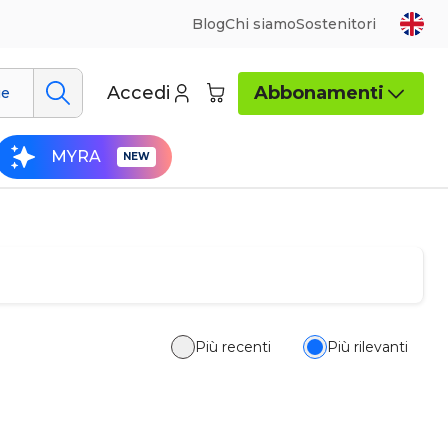
Blog
Chi siamo
Sostenitori
Accedi
Abbonamenti
ue
MYRA
Più recenti
Più rilevanti