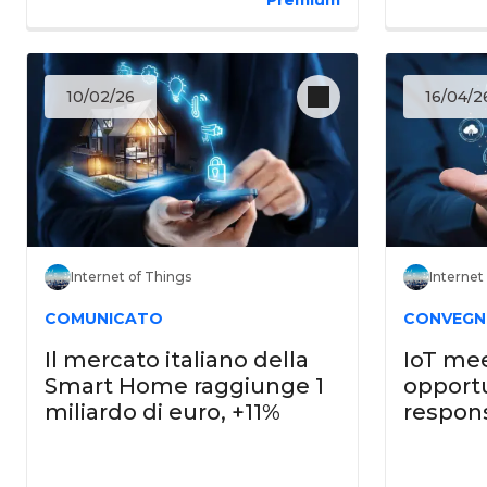
10/02/26
16/04/2
Internet of Things
Internet
COMUNICATO
CONVEG
Il mercato italiano della
IoT mee
Smart Home raggiunge 1
opport
miliardo di euro, +11%
respons