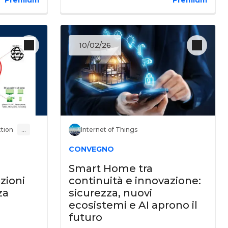
10/02/26
ction
…
Internet of Things
CONVEGNO
Smart Home tra
zioni
continuità e innovazione:
za
sicurezza, nuovi
ecosistemi e AI aprono il
futuro