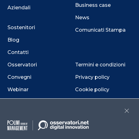
Business case
Aziendali
News
Sostenitori
Comunicati Stampa
Blog
Contatti
Osservatori
Termini e condizioni
Convegni
Privacy policy
Webinar
Cookie policy
Programmi
Sitemap
Close
Dichiarazione di
accessibilità
Cookie Center