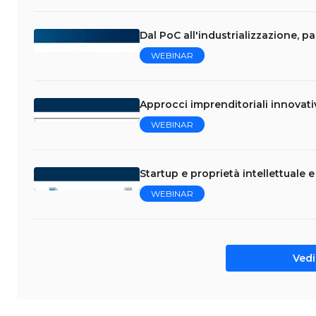
Dal PoC all'industrializzazione, p
WEBINAR
Approcci imprenditoriali innovati
WEBINAR
Startup e proprietà intellettuale 
WEBINAR
Vedi 