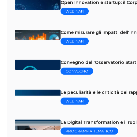
Open Innovation e startup: il Cor
WEBINAR
Come misurare gli impatti dell'in
WEBINAR
Convegno dell'Osservatorio Star
CONVEGNO
Le peculiarità e le criticità dei r
WEBINAR
La Digital Transformation e il ruo
PROGRAMMA TEMATICO