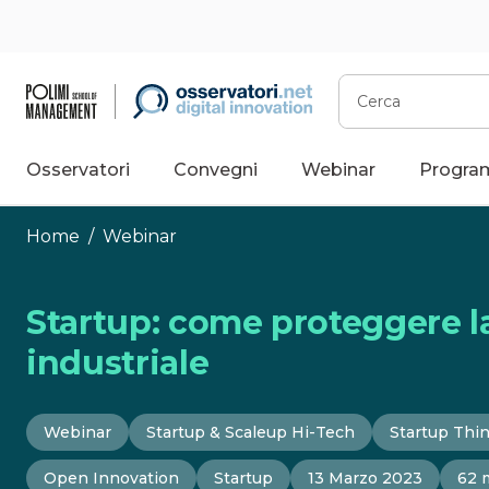
Vai
al
contenuto
Cerca
Osservatori
Convegni
Webinar
Progra
Home
/
Webinar
Startup: come proteggere la
industriale
Webinar
Startup & Scaleup Hi-Tech
Startup Thi
Open Innovation
Startup
13 Marzo 2023
62 