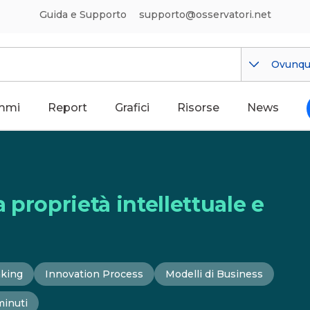
Guida e Supporto
supporto@osservatori.net
Ovunq
mmi
Report
Grafici
Risorse
News
 proprietà intellettuale e
nking
Innovation Process
Modelli di Business
minuti