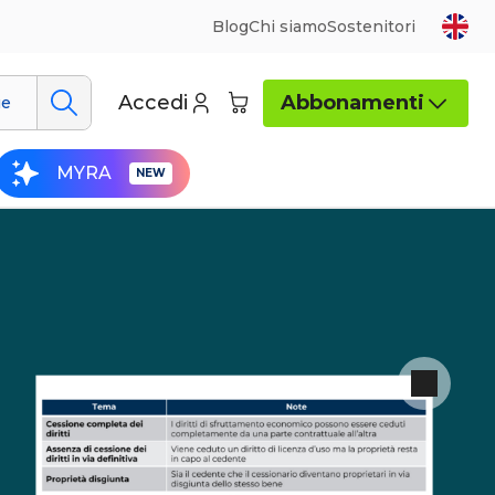
Blog
Chi siamo
Sostenitori
Accedi
Abbonamenti
ue
MYRA