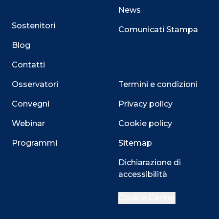
News
Sostenitori
Comunicati Stampa
Blog
Contatti
Osservatori
Termini e condizioni
Convegni
Privacy policy
Webinar
Cookie policy
Programmi
Sitemap
Close
Dichiarazione di
accessibilità
Cookie Center
Questo sito utilizza i cookie