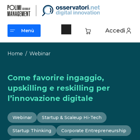
Vai
al
contenuto
Accedi
Menù
Menù
Home
/
Webinar
Come favorire ingaggio,
upskilling e reskilling per
l’innovazione digitale
Webinar
Startup & Scaleup Hi-Tech
Startup Thinking
Corporate Entrepreneurship