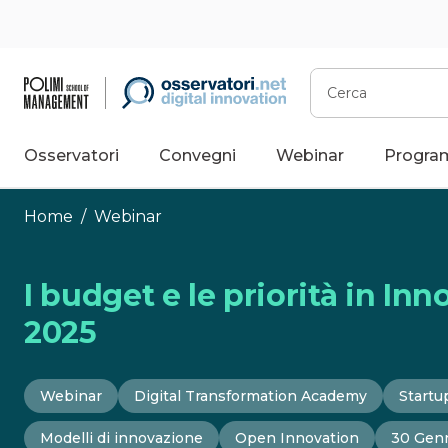
Vai
al
contenuto
Cerca
Osservatori
Convegni
Webinar
Progra
Home
/
Webinar
I budget e le priorità in Inn
2025
Webinar
Digital Transformation Academy
Startu
Modelli di innovazione
Open Innovation
30 Gen