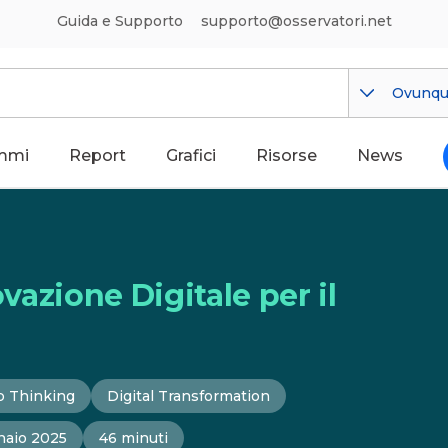
Guida e Supporto
supporto@osservatori.net
Ovunq
mmi
Report
Grafici
Risorse
News
ovazione Digitale per il
p Thinking
Digital Transformation
naio 2025
46 minuti