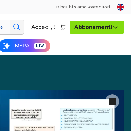
Blog
Chi siamo
Sostenitori
Accedi
Abbonamenti
ue
MYRA