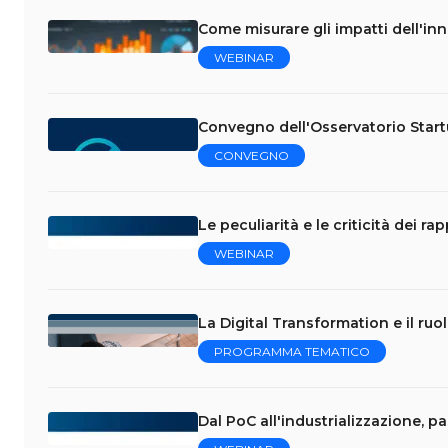
Come misurare gli impatti dell'in
WEBINAR
Convegno dell'Osservatorio Star
CONVEGNO
Le peculiarità e le criticità dei r
WEBINAR
La Digital Transformation e il ruo
PROGRAMMA TEMATICO
Dal PoC all'industrializzazione, p