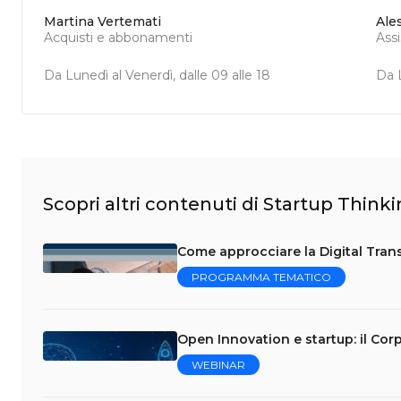
Martina Vertemati
Ale
Acquisti e abbonamenti
Ass
Da Lunedì al Venerdì, dalle 09 alle 18
Da L
Scopri altri contenuti di Startup Think
Come approcciare la Digital Trans
PROGRAMMA TEMATICO
Open Innovation e startup: il Cor
WEBINAR