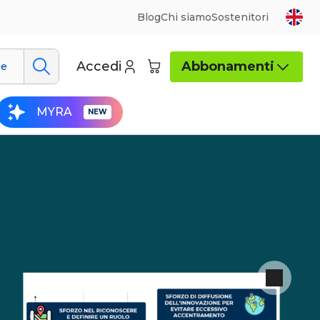
Blog
Chi siamo
Sostenitori
Accedi
Abbonamenti
ue
MYRA