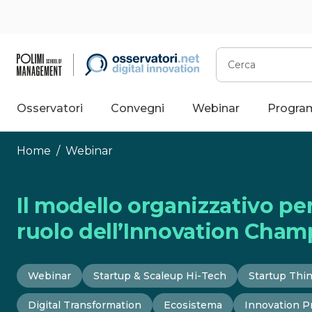
Vai
al
contenuto
Cerca
Osservatori
Convegni
Webinar
Progra
Home
/
Webinar
Il modello organizzativo per 
ruolo dell’Innovation Cham
Webinar
Startup & Scaleup Hi-Tech
Startup Thi
Digital Transformation
Ecosistema
Innovation P