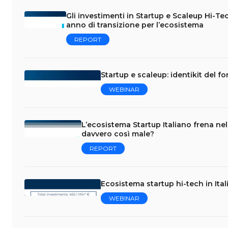
Gli investimenti in Startup e Scaleup Hi-Tec
anno di transizione per l’ecosistema
REPORT
Startup e scaleup: identikit del 
WEBINAR
L’ecosistema Startup Italiano frena ne
davvero così male?
REPORT
Ecosistema startup hi-tech in Ital
WEBINAR