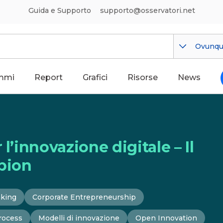
Guida e Supporto
supporto@osservatori.net
Ovunq
mmi
Report
Grafici
Risorse
News
l’innovazione digitale – Il
pion
nking
Corporate Entrepreneurship
rocess
Modelli di innovazione
Open Innovation