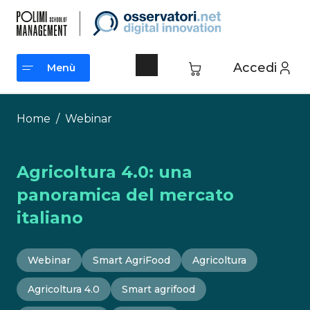
Vai
al
contenuto
Accedi
Menù
Menù
Home
/
Webinar
Agricoltura 4.0: una
panoramica del mercato
italiano
Webinar
Smart AgriFood
Agricoltura
Agricoltura 4.0
Smart agrifood