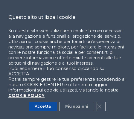
Cookie Center
Questo sito utilizza i cookie
Su questo sito web utilizziamo cookie tecnici necessari
Facebook
LinkedIn
Instag
alla navigazione e funzionali all’erogazione del servizio.
Utilizziamo i cookie anche per fornirti un’esperienza di
navigazione sempre migliore, per facilitare le interazioni
con le nostre funzionalità social e per consentirti di
ricevere informazioni e offerte mirate aderenti alle tue
YouTube
X
abitudini di navigazione e ai tuoi interessi.
Puoi esprimere il tuo consenso cliccando su
ACCETTA.
Potrai sempre gestire le tue preferenze accedendo al
nostro COOKIE CENTER e ottenere maggiori
informazioni sui cookie utilizzati, visitando la nostra
COOKIE POLICY
© 2024 Copyright © Politecnico di Milano Dipartimento
Accetta
Più opzioni
Close GDPR Co
di Ingegneria Gestionale