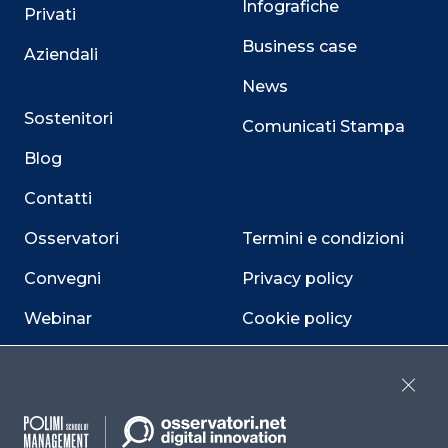
Infografiche
Privati
Business case
Aziendali
News
Sostenitori
Comunicati Stampa
Blog
Contatti
Osservatori
Termini e condizioni
Convegni
Privacy policy
Webinar
Cookie policy
Programmi
Sitemap
Close
Dichiarazione di
accessibilità