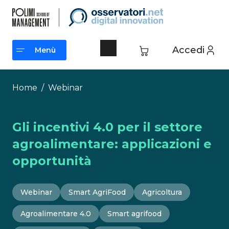
Vai
al
contenuto
Accedi
Menù
Menù
Home
/
Webinar
Gli incentivi 4.0 per il settore
agroalimentare: applicazioni e
opportunità
Webinar
Smart AgriFood
Agricoltura
Agroalimentare 4.0
Smart agrifood