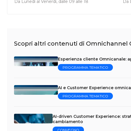
Da Lunedì al Venerdì, dalle 09 alle 18
Da L
Scopri altri contenuti di Omnichanne
Esperienza cliente Omnicanale: a
PROGRAMMA TEMATICO
AI e Customer Experience omnica
PROGRAMMA TEMATICO
AI-driven Customer Experience: stra
cambiamento
CONVEGNO