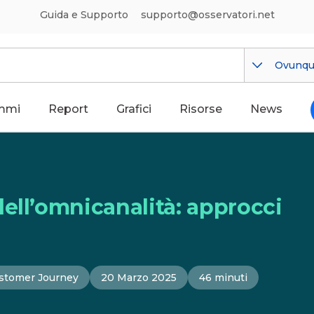
Guida e Supporto
supporto@osservatori.net
Ovunq
mmi
Report
Grafici
Risorse
News
ell’omnicanalità: approcci
stomer Journey
20 Marzo 2025
46 minuti